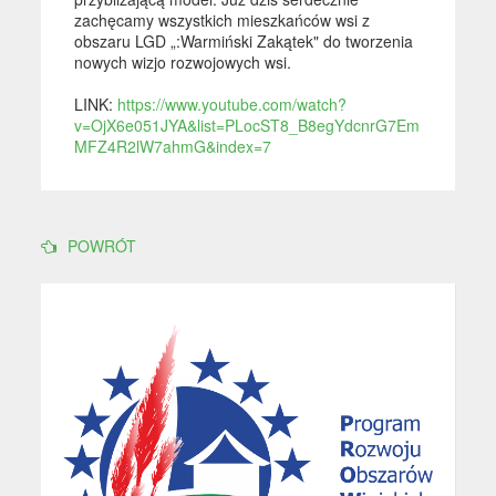
zachęcamy wszystkich mieszkańców wsi z
obszaru LGD „:Warmiński Zakątek" do tworzenia
nowych wizjo rozwojowych wsi.
LINK:
https://www.youtube.com/watch?
v=OjX6e051JYA&list=PLocST8_B8egYdcnrG7Em
MFZ4R2lW7ahmG&index=7
POWRÓT