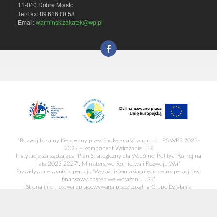
11-040 Dobre Miasto
Tel/Fax: 89 616 00 58
Email:
warminskizakatek@wp.pl
"Rozwój Lokalny Kierowany przez Społeczność w ramach PS WPR 2023-
2027 – komponent Wdrażanie LSR
Instytucja Zarządzająca "Plan Strategiczny dla Wspólnej Polityki Rolnej na
lata 2023-2027": Ministerstwo Rolnictwa i Rozwoju Wsi"
Przwidywane wyniki operacji: "Wskaźnikiem osiągnięcia celu operacji jest
finansowy postęp we wdrażaniu LSR"
Strona internetowa opracowywana przez Lokalną Grupę Działania
"Warmiński Zakątek"
ul. Grunwaldzka 6, 11-040 Dobre Miasto, tel/fax 89 616 00 58, NIP: 739-
356-61-26, KRS: 0000260433.