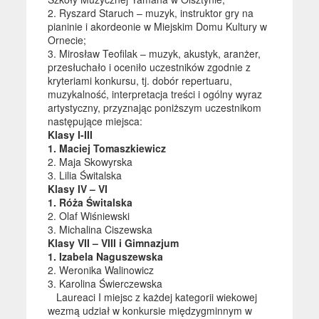
2. Ryszard Staruch – muzyk, instruktor gry na
pianinie i akordeonie w Miejskim Domu Kultury w
Ornecie;
3. Mirosław Teofilak – muzyk, akustyk, aranżer,
przesłuchało i oceniło uczestników zgodnie z
kryteriami konkursu, tj. dobór repertuaru,
muzykalność, interpretacja treści i ogólny wyraz
artystyczny, przyznając poniższym uczestnikom
następujące miejsca:
Klasy I-III
1. Maciej Tomaszkiewicz
2. Maja Skowyrska
3. Lilia Świtalska
Klasy IV – VI
1. Róża Świtalska
2. Olaf Wiśniewski
3. Michalina Ciszewska
Klasy VII – VIII i Gimnazjum
1. Izabela Naguszewska
2. Weronika Walinowicz
3. Karolina Świerczewska
Laureaci I miejsc z każdej kategorii wiekowej
wezmą udział w konkursie międzygminnym w