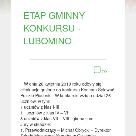
ETAP GMINNY
KONKURSU -
LUBOMINO
W dniu 26 kwietnia 2019 roku odbyły się
eliminacje gminne do konkursu Kocham Śpiewać
Polskie Piosenki. W konkursie wzięło udział 26
uczniów, w tym:
7 uczniów z klas I-III
11 uczniów z klas IV – VI
8 uczniów z klas VII – VIII i gimnazjum.
Jury w składzie:
1. Przewodniczący – Michał Obrycki – Dyrektor
Szkoły Muzycznej Yamaha w Olsztynie;