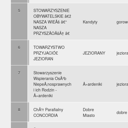
5
STOWARZYSZENIE
OBYWATELSKIE â€ž
NASZA WIEÅš â€“
Kandyty
gorow
NASZA
PRZYSZÅOÅšÄ† â€
6
TOWARZYSTWO
PRZYJACIÓ£
JEZIORANY
jezior
JEZIORAN
7
Stowarzyszenie
Wspierania OsÃ³b
NiepeÅ‚nosprawnych
Å»ardeniki
jezior
i ich Rodzin -
Å»ardeniki
8
ChÃ³r Parafialny
Dobre
dobre
CONCORDIA
Miasto