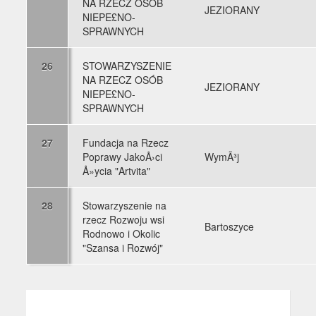
NA RZECZ OSÓB
JEZIORANY
NIEPE£NO-
SPRAWNYCH
26
STOWARZYSZENIE
NA RZECZ OSÓB
JEZIORANY
NIEPE£NO-
SPRAWNYCH
27
Fundacja na Rzecz
Poprawy JakoÅ›ci
WymÃ³j
Å»ycia "Artvita"
28
Stowarzyszenie na
rzecz Rozwoju wsi
Bartoszyce
Rodnowo i Okolic
"Szansa i Rozwój"