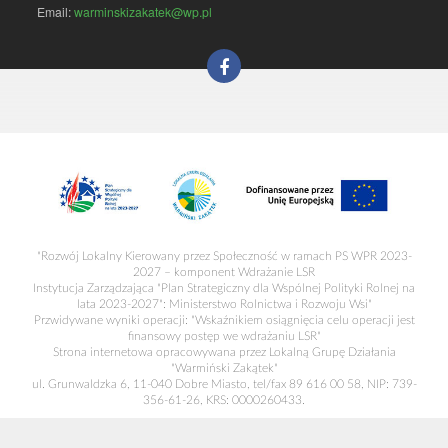
Email:
warminskizakatek@wp.pl
"Rozwój Lokalny Kierowany przez Społeczność w ramach PS WPR 2023-
2027 – komponent Wdrażanie LSR
Instytucja Zarządzająca "Plan Strategiczny dla Wspólnej Polityki Rolnej na
lata 2023-2027": Ministerstwo Rolnictwa i Rozwoju Wsi"
Przwidywane wyniki operacji: "Wskaźnikiem osiągnięcia celu operacji jest
finansowy postęp we wdrażaniu LSR"
Strona internetowa opracowywana przez Lokalną Grupę Działania
"Warmiński Zakątek"
ul. Grunwaldzka 6, 11-040 Dobre Miasto, tel/fax 89 616 00 58, NIP: 739-
356-61-26, KRS: 0000260433.