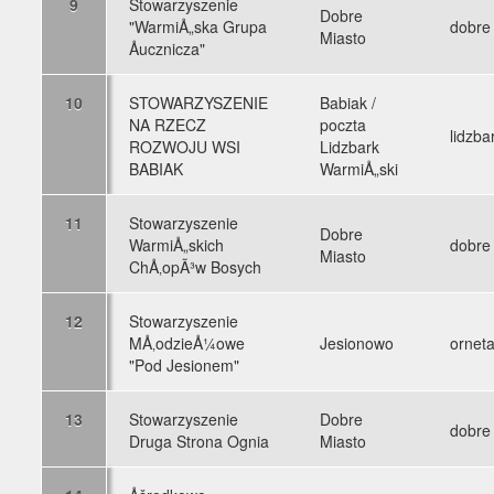
9
Stowarzyszenie
Dobre
"WarmiÅ„ska Grupa
dobre
Miasto
Åucznicza"
10
STOWARZYSZENIE
Babiak /
NA RZECZ
poczta
lidzba
ROZWOJU WSI
Lidzbark
BABIAK
WarmiÅ„ski
11
Stowarzyszenie
Dobre
WarmiÅ„skich
dobre
Miasto
ChÅ‚opÃ³w Bosych
12
Stowarzyszenie
MÅ‚odzieÅ¼owe
Jesionowo
ornet
"Pod Jesionem"
13
Stowarzyszenie
Dobre
dobre
Druga Strona Ognia
Miasto