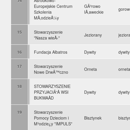
14
Åšrodkowo-
Europejskie Centrum
GÃ³rowo
gorow
Szkolenia
IÅ‚aweckie
MÅ‚odzieÅ¼y
15
Stowarzyszenie
Jeziorany
jezior
"Nasza wieÅ›"
16
Fundacja Albatros
Dywity
dywity
17
Stowarzyszenie
Orneta
ornet
Nowe DrwÄ™czno
18
STOWARZYSZENIE
PRZYJACIÃ“Å WSI
Dywity
dywity
BUKWAÅD
19
Stowarzyszenie
Pomocy Dzieciom i
Bisztynek
biszty
M³odzie¿y "IMPULS"