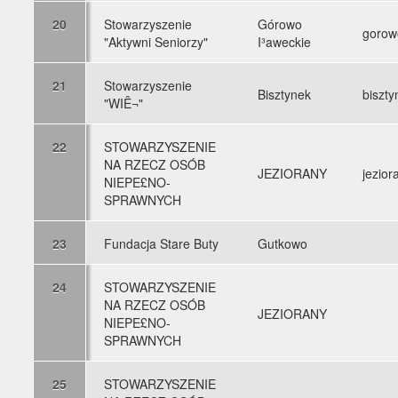
20
Stowarzyszenie
Górowo
gorow
"Aktywni Seniorzy"
I³aweckie
21
Stowarzyszenie
Bisztynek
biszty
"WIÊ¬"
22
STOWARZYSZENIE
NA RZECZ OSÓB
JEZIORANY
jezior
NIEPE£NO-
SPRAWNYCH
23
Fundacja Stare Buty
Gutkowo
24
STOWARZYSZENIE
NA RZECZ OSÓB
JEZIORANY
NIEPE£NO-
SPRAWNYCH
25
STOWARZYSZENIE