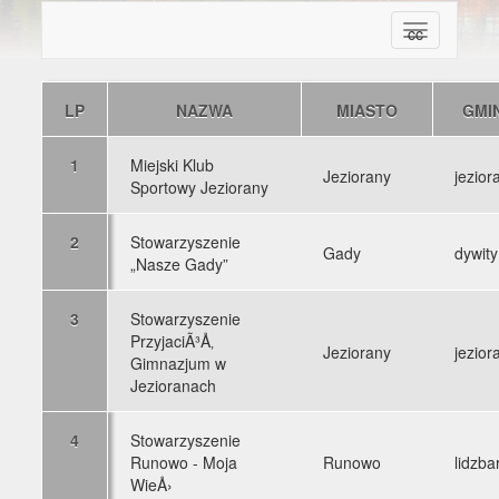
T
cc
o
g
g
LP
NAZWA
MIASTO
GMI
l
e
1
Miejski Klub
n
Jeziorany
jezior
Sportowy Jeziorany
a
v
i
2
Stowarzyszenie
Gady
dywity
g
„Nasze Gady”
a
t
3
Stowarzyszenie
i
PrzyjaciÃ³Å‚
o
Jeziorany
jezior
Gimnazjum w
n
Jezioranach
4
Stowarzyszenie
Runowo - Moja
Runowo
lidzba
WieÅ›