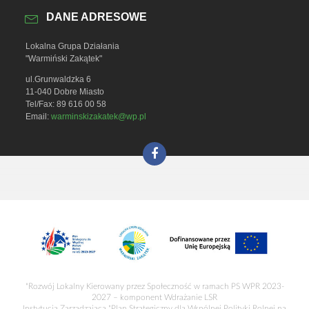
DANE ADRESOWE
Lokalna Grupa Działania
"Warmiński Zakątek"
ul.Grunwaldzka 6
11-040 Dobre Miasto
Tel/Fax: 89 616 00 58
Email:
warminskizakatek@wp.pl
"Rozwój Lokalny Kierowany przez Społeczność w ramach PS WPR 2023-
2027 – komponent Wdrażanie LSR
Instytucja Zarządzająca "Plan Strategiczny dla Wspólnej Polityki Rolnej na