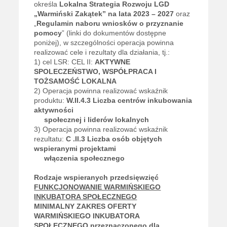
określa
Lokalna Strategia Rozwoju LGD
„Warmiński Zakątek” na lata 2023 – 2027
oraz
„
Regulamin naboru wniosków o przyznanie
pomocy
” (linki do dokumentów dostępne
poniżej), w szczególności operacja powinna
realizować cele i rezultaty dla działania, tj.:
1) cel LSR: CEL II:
AKTYWNE
SPOLECZEŃSTWO, WSPÓŁPRACA I
TOŻSAMOŚĆ LOKALNA
2) Operacja powinna realizować wskaźnik
produktu:
W.II.4.3
Liczba centrów inkubowania
aktywności
społecznej i liderów lokalnych
3) Operacja powinna realizować wskaźnik
rezultatu:
C
.II.3
Liczba osób objętych
wspieranymi projektami
włączenia społecznego
Rodzaje wspieranych przedsięwzięć
FUNKCJONOWANIE WARMIŃSKIEGO
INKUBATORA SPOŁECZNEGO
MINIMALNY ZAKRES OFERTY
WARMIŃSKIEGO INKUBATORA
SPOŁECZNEGO przeznaczonego dla