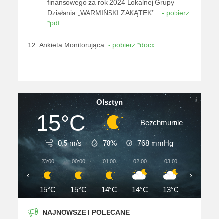
finansowego za rok 2024 Lokalnej Grupy
Działania „WARMIŃSKI ZAKĄTEK”
- pobierz
*pdf
12. Ankieta Monitorująca.
- pobierz *docx
Olsztyn
15°C
Bezchmurnie
0.5 m/s
78%
768
mmHg
23:00
00:00
01:00
02:00
03:00
04:00
‹
›
15°C
15°C
14°C
14°C
13°C
13°C
NAJNOWSZE I POLECANE