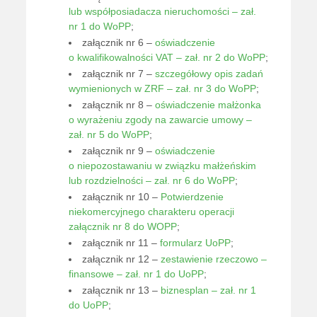
lub współposiadacza nieruchomości – zał.
nr 1 do WoPP
;
załącznik nr 6 –
oświadczenie
o kwalifikowalności VAT – zał. nr 2 do WoPP
;
załącznik nr 7 –
szczegółowy opis zadań
wymienionych w ZRF – zał. nr 3 do WoPP
;
załącznik nr 8 –
oświadczenie małżonka
o wyrażeniu zgody na zawarcie umowy –
zał. nr 5 do WoPP
;
załącznik nr 9 –
oświadczenie
o niepozostawaniu w związku małżeńskim
lub rozdzielności – zał. nr 6 do WoPP
;
załącznik nr 10 –
Potwierdzenie
niekomercyjnego charakteru operacji
załącznik nr 8 do WOPP
;
załącznik nr 11 –
formularz UoPP
;
załącznik nr 12 –
zestawienie rzeczowo –
finansowe – zał. nr 1 do UoPP
;
załącznik nr 13 –
biznesplan – zał. nr 1
do UoPP
;