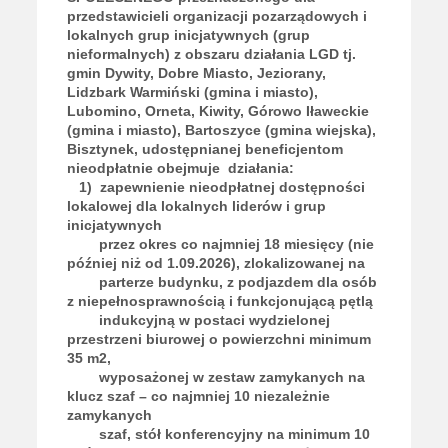
przedstawicieli organizacji pozarządowych i
lokalnych grup inicjatywnych (grup
nieformalnych) z obszaru działania LGD tj.
gmin Dywity, Dobre Miasto, Jeziorany,
Lidzbark Warmiński (gmina i miasto),
Lubomino, Orneta, Kiwity, Górowo Iławeckie
(gmina i miasto), Bartoszyce (gmina wiejska),
Bisztynek, udostępnianej beneficjentom
nieodpłatnie obejmuje działania:
1) zapewnienie nieodpłatnej dostępności
lokalowej dla lokalnych liderów i grup
inicjatywnych
przez okres co najmniej 18 miesięcy (nie
później niż od 1.09.2026), zlokalizowanej na
parterze budynku, z podjazdem dla osób
z niepełnosprawnością i funkcjonującą pętlą
indukcyjną w postaci wydzielonej
przestrzeni biurowej o powierzchni minimum
35 m2,
wyposażonej w zestaw zamykanych na
klucz szaf – co najmniej 10 niezależnie
zamykanych
szaf, stół konferencyjny na minimum 10