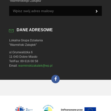
"Warmińskiego Zakątka"
DANE ADRESOWE
Lokalna Grupa Działania
"Warmiński Zakątek"
ul.Grunwaldzka 6
11-040 Dobre Miasto
Tel/Fax: 89 616 00 58
Email:
warminskizakatek@wp.pl