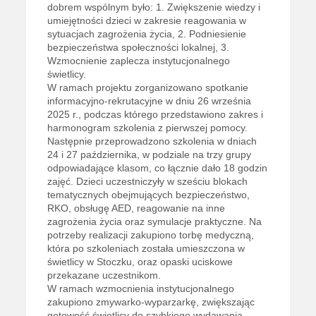
dobrem wspólnym było: 1. Zwiększenie wiedzy i
umiejętności dzieci w zakresie reagowania w
sytuacjach zagrożenia życia, 2. Podniesienie
bezpieczeństwa społeczności lokalnej, 3.
Wzmocnienie zaplecza instytucjonalnego
świetlicy.
W ramach projektu zorganizowano spotkanie
informacyjno-rekrutacyjne w dniu 26 września
2025 r., podczas którego przedstawiono zakres i
harmonogram szkolenia z pierwszej pomocy.
Następnie przeprowadzono szkolenia w dniach
24 i 27 października, w podziale na trzy grupy
odpowiadające klasom, co łącznie dało 18 godzin
zajęć. Dzieci uczestniczyły w sześciu blokach
tematycznych obejmujących bezpieczeństwo,
RKO, obsługę AED, reagowanie na inne
zagrożenia życia oraz symulacje praktyczne. Na
potrzeby realizacji zakupiono torbę medyczną,
która po szkoleniach została umieszczona w
świetlicy w Stoczku, oraz opaski uciskowe
przekazane uczestnikom.
W ramach wzmocnienia instytucjonalnego
zakupiono zmywarko-wyparzarkę, zwiększając
gotowość świetlicy do szybkiego wydawania