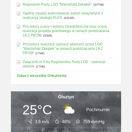
Regulamin Rady LGD "Warmiński Zakątek"
(207kB)
Ogólne zasady wykonywania zadań związanych z
realizacją strategii RLKS
(411kB)
Procedury oceny i wyboru Grantobiorców oraz oceny
realizacji projektu grantowego w ramach poddziałania
19.2 PROW
(33kB)
Procedura realizacji operacji własnych przez LGD
"Warmiński Zakątek" w ramach poddziaŁania 19.2
PROW
(17kB)
Załącznik nr 9 do Regulaminu Rady LGD - operacje
własne
(17kB)
Zobacz wszystkie Dokumenty
Olsztyn
25°C
Pochmurnie
3.6 m/s
48%
759
mmHg