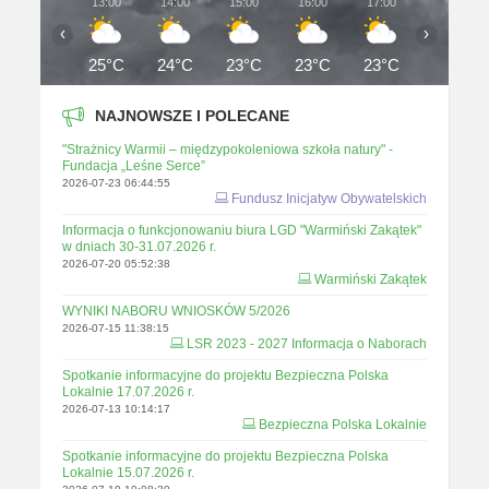
13:00
14:00
15:00
16:00
17:00
18:00
‹
›
25°C
24°C
23°C
23°C
23°C
22°C
NAJNOWSZE I POLECANE
"Strażnicy Warmii – międzypokoleniowa szkoła natury" -
Fundacja „Leśne Serce”
2026-07-23 06:44:55
Fundusz Inicjatyw Obywatelskich
Informacja o funkcjonowaniu biura LGD "Warmiński Zakątek"
w dniach 30-31.07.2026 r.
2026-07-20 05:52:38
Warmiński Zakątek
WYNIKI NABORU WNIOSKÓW 5/2026
2026-07-15 11:38:15
LSR 2023 - 2027 Informacja o Naborach
Spotkanie informacyjne do projektu Bezpieczna Polska
Lokalnie 17.07.2026 r.
2026-07-13 10:14:17
Bezpieczna Polska Lokalnie
Spotkanie informacyjne do projektu Bezpieczna Polska
Lokalnie 15.07.2026 r.