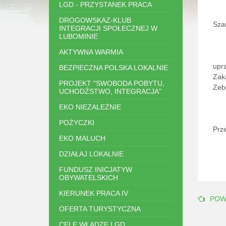
LGD - PRZYSTANEK PRACA
DROGOWSKAZ-KLUB
Sza
INTEGRACJI SPOŁECZNEJ W
LUBOMINIE
AKTYWNA WARMIA
upr
BEZPIECZNA POLSKA LOKALNIE
Zak
PROJEKT "SWOBODA POBYTU,
Zeb
UCHODŹSTWO, INTEGRACJA"
EKO NIEZALEŻNIE
POŻYCZKI
Prz
EKO MALUCH
DZIAŁAJ LOKALNIE
FUNDUSZ INICJATYW
OBYWATELSKICH
KIERUNEK PRACA IV
POW
OFERTA TURYSTYCZNA
CELE WŁADZE LGD