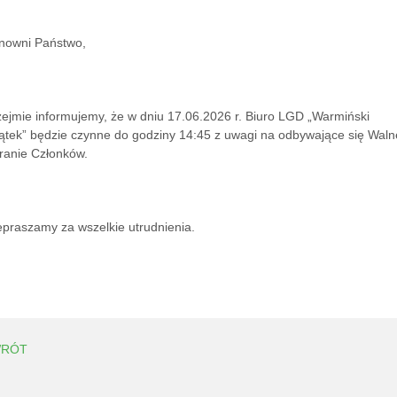
nowni Państwo,
zejmie informujemy, że w dniu 17.06.2026 r. Biuro LGD „Warmiński 
ątek” będzie czynne do godziny 14:45 z uwagi na odbywające się Walne
ranie Członków.
epraszamy za wszelkie utrudnienia.
RÓT