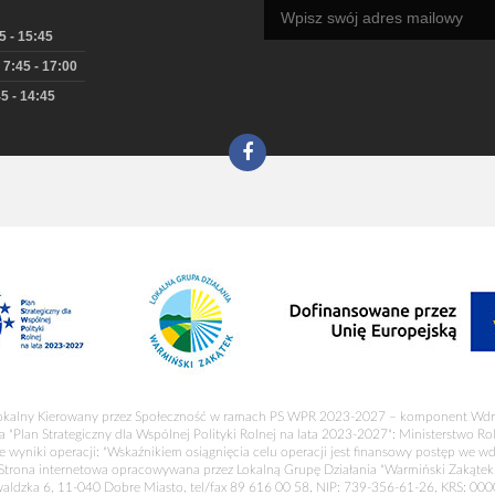
5 - 15:45
 7:45 - 17:00
5 - 14:45
okalny Kierowany przez Społeczność w ramach PS WPR 2023-2027 – komponent Wdr
a "Plan Strategiczny dla Wspólnej Polityki Rolnej na lata 2023-2027": Ministerstwo R
 wyniki operacji: "Wskaźnikiem osiągnięcia celu operacji jest finansowy postęp we wd
Strona internetowa opracowywana przez Lokalną Grupę Działania "Warmiński Zakątek
waldzka 6, 11-040 Dobre Miasto, tel/fax 89 616 00 58, NIP: 739-356-61-26, KRS: 00