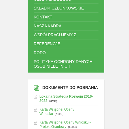
SKŁADKI CZŁONKOWSKIE
KONTAKT
NASZA KADRA
WSPÓŁPRACUJEMY Z...
REFERENCJE
RODO
POLITYKA OCHRONY DANYCH
OSÓB NIELETNICH
.
DOKUMENTY DO POBRANIA
Lokalna Strategia Rozwoju 2016-
2022
(3MB)
Karta Wstępnej Oceny
Wniosku
(61kB)
Karta Wstępnej Oceny Wniosku -
Projekt Grantowy
(42kB)