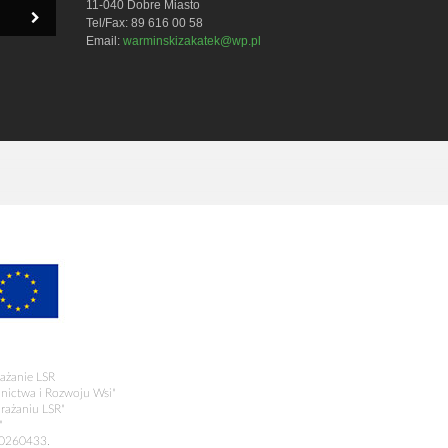
11-040 Dobre Miasto
Tel/Fax: 89 616 00 58
Email:
warminskizakatek@wp.pl
ażanie LSR
olnictwa i Rozwoju Wsi"
rażaniu LSR"
"
00260433.