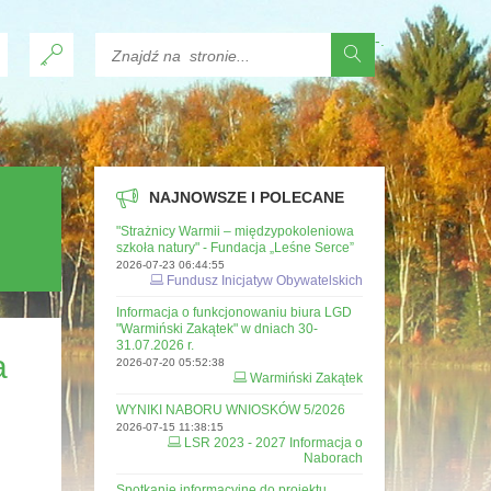
-
.
NAJNOWSZE I POLECANE
"Strażnicy Warmii – międzypokoleniowa
szkoła natury" - Fundacja „Leśne Serce”
2026-07-23 06:44:55
Fundusz Inicjatyw Obywatelskich
Informacja o funkcjonowaniu biura LGD
"Warmiński Zakątek" w dniach 30-
31.07.2026 r.
a
2026-07-20 05:52:38
Warmiński Zakątek
WYNIKI NABORU WNIOSKÓW 5/2026
2026-07-15 11:38:15
LSR 2023 - 2027 Informacja o
Naborach
Spotkanie informacyjne do projektu