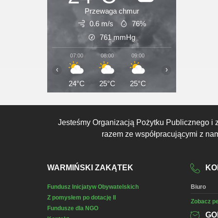
Przewaga chmur
0.6 m/s
76%
761
mmHg
07:00
08:00
09:00
10:00
11:00
‹
›
24°C
25°C
25°C
26°C
27°C
Jesteśmy Organizacją Pożytku Publicznego i 
razem ze współpracującymi z nami
WARMIŃSKI ZAKĄTEK
KO
Fundusz Inicjatyw Obywatelskich
Biuro
Z pomysłem po dotację II
Zobacz pe
Fundusze dla NGO
GO