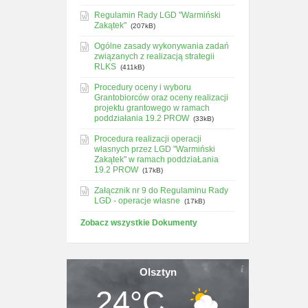
Regulamin Rady LGD "Warmiński
Zakątek"
(207kB)
Ogólne zasady wykonywania zadań
związanych z realizacją strategii
RLKS
(411kB)
Procedury oceny i wyboru
Grantobiorców oraz oceny realizacji
projektu grantowego w ramach
poddziałania 19.2 PROW
(33kB)
Procedura realizacji operacji
własnych przez LGD "Warmiński
Zakątek" w ramach poddziaŁania
19.2 PROW
(17kB)
Załącznik nr 9 do Regulaminu Rady
LGD - operacje własne
(17kB)
Zobacz wszystkie Dokumenty
Olsztyn
24°C