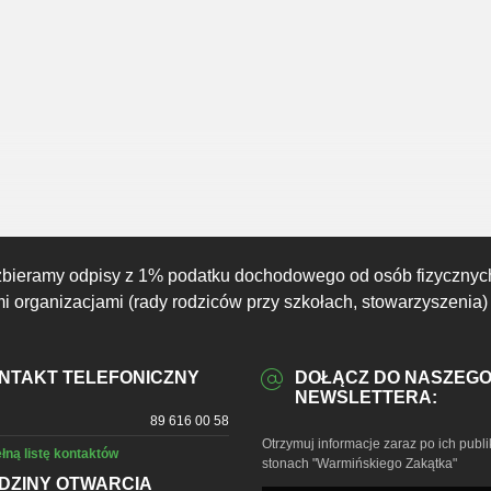
12:00
13:00
14:00
15:00
16:00
17:00
18:00
28°C
29°C
29°C
29°C
26°C
26°C
25°C
zbieramy odpisy z 1% podatku dochodowego od osób fizycznyc
 organizacjami (rady rodziców przy szkołach, stowarzyszenia)
NTAKT TELEFONICZNY
DOŁĄCZ DO NASZEG
NEWSLETTERA:
89 616 00 58
Otrzymuj informacje zaraz po ich publi
łną listę kontaktów
stonach "Warmińskiego Zakątka"
DZINY OTWARCIA