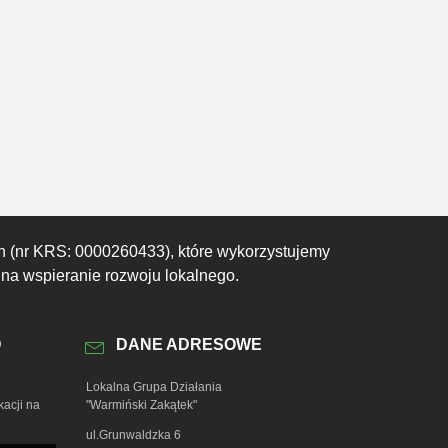
19:00
20:00
21:00
22:00
23:00
00:00
01:00
24°C
23°C
22°C
22°C
21°C
20°C
20°C
h (nr KRS: 0000260433), które wykorzystujemy
 na wspieranie rozwoju lokalnego.
O
DANE ADRESOWE
Lokalna Grupa Działania
kacji na
"Warmiński Zakątek"
ul.Grunwaldzka 6