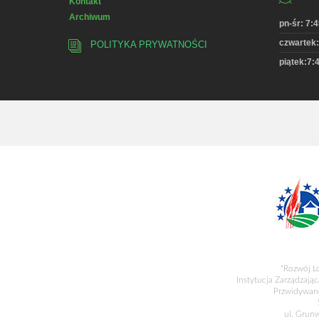
Kontakt
Archiwum
pn-śr: 7:4
czwartek:
POLITYKA PRYWATNOŚCI
piątek:7:4
"Rozwój L
Instytucja Zarządzając
Przwidywane
ul. Grun