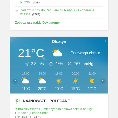
PROW
(17kB)
Załącznik nr 9 do Regulaminu Rady LGD - operacje
własne
(17kB)
Zobacz wszystkie Dokumenty
Olsztyn
21°C
Przewaga chmur
2.8 m/s
49%
767
mmHg
17:00
18:00
19:00
20:00
21:00
22:00
‹
›
21°C
20°C
20°C
19°C
17°C
16°C
NAJNOWSZE I POLECANE
"Strażnicy Warmii – międzypokoleniowa szkoła natury" -
Fundacja „Leśne Serce”
2026-07-23 06:44:55