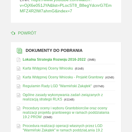
v=OjX6e051JYA&list=PLocST8_B8egYdcnrG7Em
MFZ4R2lW7ahmG&index=7
POWRÓT
DOKUMENTY DO POBRANIA
Lokalna Strategia Rozwoju 2016-2022
(3MB)
Karta Wstępnej Oceny Wniosku
(61kB)
Karta Wstępnej Oceny Wniosku - Projekt Grantowy
(42kB)
Regulamin Rady LGD "Warmiński Zakątek"
(207kB)
Ogólne zasady wykonywania zadań związanych z
realizacją strategii RLKS
(411kB)
Procedury oceny i wyboru Grantobiorców oraz oceny
realizacji projektu grantowego w ramach poddziałania
19.2 PROW
(33kB)
Procedura realizacji operacji własnych przez LGD
"Warmiński Zakątek" w ramach poddziaŁania 19.2