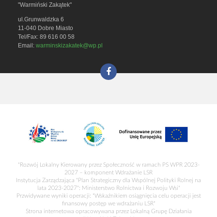
"Warmiński Zakątek"
ul.Grunwaldzka 6
11-040 Dobre Miasto
Tel/Fax: 89 616 00 58
Email:
warminskizakatek@wp.pl
"Rozwój Lokalny Kierowany przez Społeczność w ramach PS WPR 2023-
2027 – komponent Wdrażanie LSR
Instytucja Zarządzająca "Plan Strategiczny dla Wspólnej Polityki Rolnej na
lata 2023-2027": Ministerstwo Rolnictwa i Rozwoju Wsi"
Przwidywane wyniki operacji: "Wskaźnikiem osiągnięcia celu operacji jest
finansowy postęp we wdrażaniu LSR"
Strona internetowa opracowywana przez Lokalną Grupę Działania