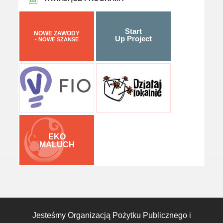
Start
NOWE ZAWODY
Up Project
- NOWE SZANSE
EKO
MALUCH
Jesteśmy Organizacją Pożytku Publicznego i