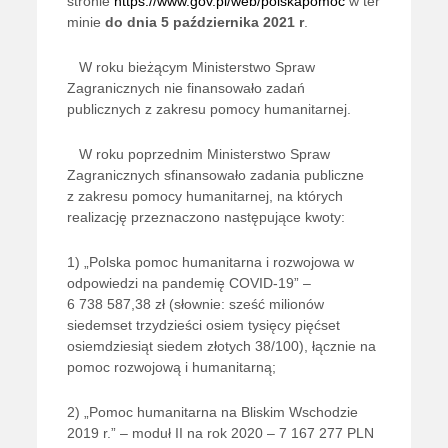
stronie
https://www.gov.pl/web/polskapomoc
w ter
minie
do dnia 5 października 2021 r
.
W roku bieżącym Ministerstwo Spraw
Zagranicznych nie finansowało zadań
publicznych z zakresu pomocy humanitarnej.
W roku poprzednim Ministerstwo Spraw
Zagranicznych sfinansowało zadania publiczne
z zakresu pomocy humanitarnej, na których
realizację przeznaczono następujące kwoty:
1) „Polska pomoc humanitarna i rozwojowa w
odpowiedzi na pandemię COVID-19” –
6 738 587,38 zł (słownie: sześć milionów
siedemset trzydzieści osiem tysięcy pięćset
osiemdziesiąt siedem złotych 38/100), łącznie na
pomoc rozwojową i humanitarną;
2) „Pomoc humanitarna na Bliskim Wschodzie
2019 r.” – moduł II na rok 2020 – 7 167 277
PLN