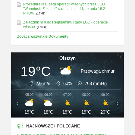
Procedura realizacji operacji własnych przez LGD
"Warmiński Zakątek" w ramach poddziaŁania 19.2
PROW
(17kB)
Załącznik nr 9 do Regulaminu Rady LGD - operacje
własne
(17kB)
Zobacz wszystkie Dokumenty
Olsztyn
19°C
Przewaga chmur
2.6 m/s
60%
763
mmHg
05:00
06:00
07:00
08:00
09:00
10:00
‹
›
19°C
18°C
19°C
19°C
20°C
21°C
NAJNOWSZE I POLECANE