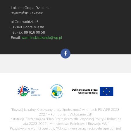
Lokalna Grupa Działania
"Warmiński Zakątek"
ul.Grunwaldzka 6
11-040 Dobre Miasto
Tel/Fax: 89 616 00 58
Email:
warminskizakatek@wp.pl
"Rozwój Lokalny Kierowany przez Społeczność w ramach PS WPR 2023-
2027 – komponent Wdrażanie LSR
Instytucja Zarządzająca "Plan Strategiczny dla Wspólnej Polityki Rolnej na
lata 2023-2027": Ministerstwo Rolnictwa i Rozwoju Wsi"
Przwidywane wyniki operacji: "Wskaźnikiem osiągnięcia celu operacji jest