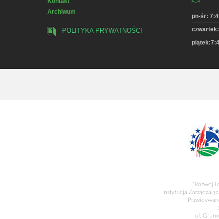
Kontakt
Archiwum
pn-śr: 7:4
czwartek:
POLITYKA PRYWATNOŚCI
piątek:7:4
"Rozwój L
Instytucja Zarządzając
Przwidywane
ul. Grun