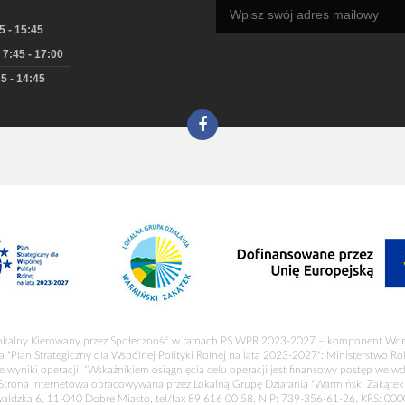
5 - 15:45
 7:45 - 17:00
5 - 14:45
okalny Kierowany przez Społeczność w ramach PS WPR 2023-2027 – komponent Wdr
a "Plan Strategiczny dla Wspólnej Polityki Rolnej na lata 2023-2027": Ministerstwo R
 wyniki operacji: "Wskaźnikiem osiągnięcia celu operacji jest finansowy postęp we wd
Strona internetowa opracowywana przez Lokalną Grupę Działania "Warmiński Zakątek
waldzka 6, 11-040 Dobre Miasto, tel/fax 89 616 00 58, NIP: 739-356-61-26, KRS: 00