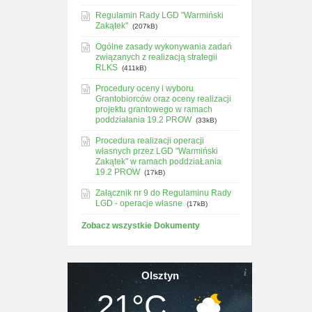
Regulamin Rady LGD "Warmiński
Zakątek"
(207kB)
Ogólne zasady wykonywania zadań
związanych z realizacją strategii
RLKS
(411kB)
Procedury oceny i wyboru
Grantobiorców oraz oceny realizacji
projektu grantowego w ramach
poddziałania 19.2 PROW
(33kB)
Procedura realizacji operacji
własnych przez LGD "Warmiński
Zakątek" w ramach poddziaŁania
19.2 PROW
(17kB)
Załącznik nr 9 do Regulaminu Rady
LGD - operacje własne
(17kB)
Zobacz wszystkie Dokumenty
Olsztyn
21°C