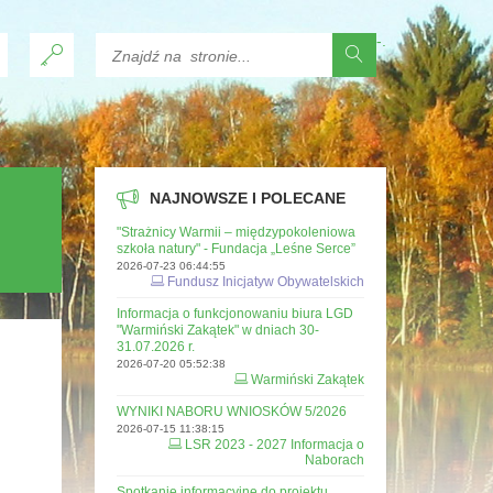
-
.
NAJNOWSZE I POLECANE
"Strażnicy Warmii – międzypokoleniowa
szkoła natury" - Fundacja „Leśne Serce”
2026-07-23 06:44:55
Fundusz Inicjatyw Obywatelskich
Informacja o funkcjonowaniu biura LGD
"Warmiński Zakątek" w dniach 30-
31.07.2026 r.
2026-07-20 05:52:38
e
Warmiński Zakątek
WYNIKI NABORU WNIOSKÓW 5/2026
2026-07-15 11:38:15
LSR 2023 - 2027 Informacja o
Naborach
Spotkanie informacyjne do projektu