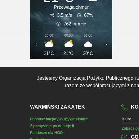
Przewaga chmur
3.5 m/s
67%
762
mmHg
23:00
00:00
01:00
02:00
03:00
‹
›
21°C
21°C
20°C
20°C
20°C
Jesteśmy Organizacją Pożytku Publicznego i 
razem ze współpracującymi z nami
WARMIŃSKI ZAKĄTEK
KO
Fundusz Inicjatyw Obywatelskich
Biuro
Z pomysłem po dotację II
Zobacz pe
Fundusze dla NGO
GO