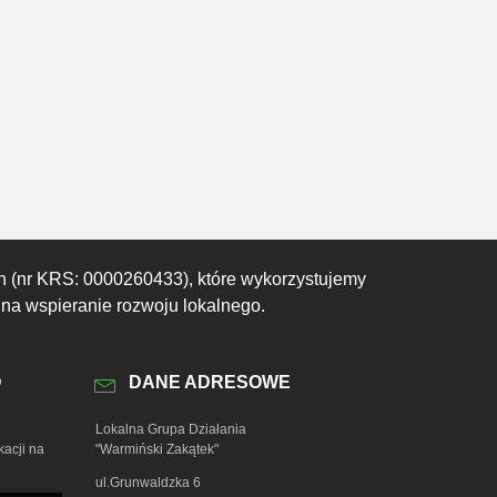
11:00
12:00
13:00
14:00
15:00
16:00
17:00
22°C
22°C
22°C
22°C
22°C
22°C
22°C
h (nr KRS: 0000260433), które wykorzystujemy
 na wspieranie rozwoju lokalnego.
O
DANE ADRESOWE
Lokalna Grupa Działania
kacji na
"Warmiński Zakątek"
ul.Grunwaldzka 6