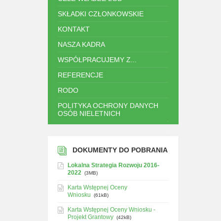
SKŁADKI CZŁONKOWSKIE
KONTAKT
NASZA KADRA
WSPÓŁPRACUJEMY Z...
REFERENCJE
RODO
POLITYKA OCHRONY DANYCH
OSÓB NIELETNICH
.
DOKUMENTY DO POBRANIA
Lokalna Strategia Rozwoju 2016-
2022
(3MB)
Karta Wstępnej Oceny
Wniosku
(61kB)
Karta Wstępnej Oceny Wniosku -
Projekt Grantowy
(42kB)