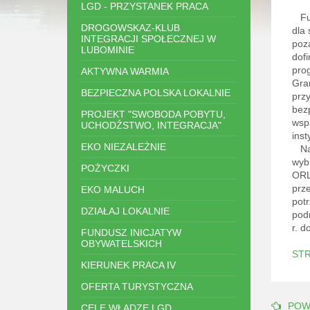
LGD - PRZYSTANEK PRACA
Fun
DROGOWSKAZ-KLUB
dla 
INTEGRACJI SPOŁECZNEJ W
poz
LUBOMINIE
dof
pro
AKTYWNA WARMIA
Gra
BEZPIECZNA POLSKA LOKALNIE
przy
bez
PROJEKT "SWOBODA POBYTU,
wsp
UCHODŹSTWO, INTEGRACJA"
inst
EKO NIEZALEŻNIE
Naj
wyb
POŻYCZKI
ORL
prz
EKO MALUCH
pot
DZIAŁAJ LOKALNIE
pod
r. 
FUNDUSZ INICJATYW
OBYWATELSKICH
ST
KIERUNEK PRACA IV
OFERTA TURYSTYCZNA
POW
CELE WŁADZE LGD