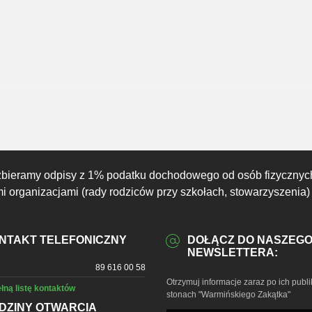
04:00
05:00
06:00
07:00
08:00
09:00
10:00
19°C
19°C
19°C
19°C
20°C
21°C
21°C
zbieramy odpisy z 1% podatku dochodowego od osób fizycznyc
 organizacjami (rady rodziców przy szkołach, stowarzyszenia)
NTAKT TELEFONICZNY
DOŁĄCZ DO NASZEG
NEWSLETTERA:
89 616 00 58
Otrzymuj informacje zaraz po ich publi
łną listę kontaktów
stonach "Warmińskiego Zakątka"
DZINY OTWARCIA