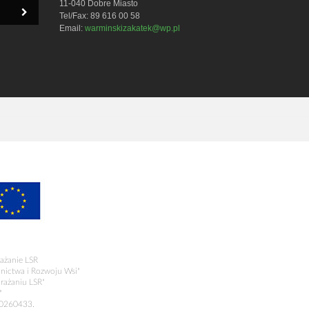
11-040 Dobre Miasto
Tel/Fax: 89 616 00 58
Email:
warminskizakatek@wp.pl
ażanie LSR
olnictwa i Rozwoju Wsi"
rażaniu LSR"
"
00260433.