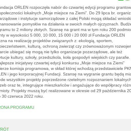
dacja ORLEN rozpoczęła nabór do czwartej edycji programu granto
społeczności lokalnych „Moje miejsce na Ziemi”. Do 29 lipca br. organiz
arządowe i instytucje samorządowe z całej Polski mogą składać wnioski
inansowanie pomysłów na działania w swoich małych ojczyznach. Budż
gramu to 2 miliony złotych. Szansę na grant ma w tym roku 200 podmio
nty w wysokości 5 000, 10 000, 15 000 i 20 000 zł Fundacja ORLEN
zna na realizację projektów związanych z: ekologią, sportem,
pieczeństwem, kulturą, ochroną zwierząt czy zrównoważonym rozwoje
arcie ubiegać się mogą nie tylko organizacje pozarządowe, ale też
ytucje kultury, szkoły, przedszkola, koła gospodyń wiejskich czy parafie.
lepsze inicjatywy czwartej edycji konkursu „Moje miejsce na Ziemi”
ierze komisja programowa, w skład której wchodzą przedstawiciele PK
EN i jego korporacyjnej Fundacji. Szansę na wygranie grantu będą mia
ede wszystkim projekty poprzedzone rzetelnym rozpoznaniem lokalnyc
rzeb oraz te, integrujące mieszkańców i angażujące do współpracy róż
mioty. Projekty muszą być realizowane w okresie od 29 października 2
do 30 czerwca 2022 roku.
RONA PROGRAMU
RÓT