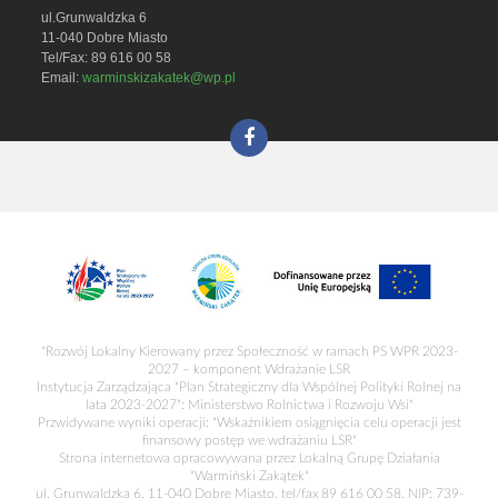
ul.Grunwaldzka 6
11-040 Dobre Miasto
Tel/Fax: 89 616 00 58
Email:
warminskizakatek@wp.pl
"Rozwój Lokalny Kierowany przez Społeczność w ramach PS WPR 2023-
2027 – komponent Wdrażanie LSR
Instytucja Zarządzająca "Plan Strategiczny dla Wspólnej Polityki Rolnej na
lata 2023-2027": Ministerstwo Rolnictwa i Rozwoju Wsi"
Przwidywane wyniki operacji: "Wskaźnikiem osiągnięcia celu operacji jest
finansowy postęp we wdrażaniu LSR"
Strona internetowa opracowywana przez Lokalną Grupę Działania
"Warmiński Zakątek"
ul. Grunwaldzka 6, 11-040 Dobre Miasto, tel/fax 89 616 00 58, NIP: 739-