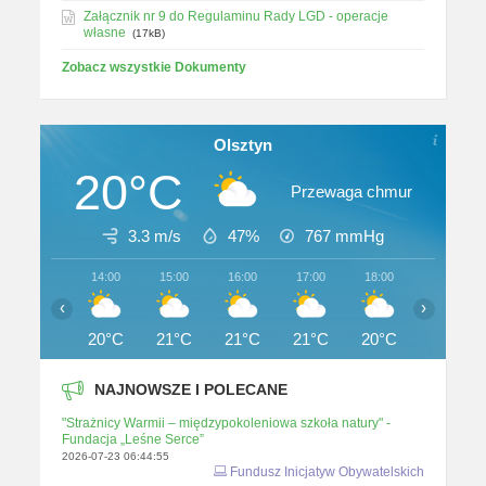
Załącznik nr 9 do Regulaminu Rady LGD - operacje
własne
(17kB)
Zobacz wszystkie Dokumenty
Olsztyn
20°C
Przewaga chmur
3.3 m/s
47%
767
mmHg
14:00
15:00
16:00
17:00
18:00
19:00
‹
›
20°C
21°C
21°C
21°C
20°C
20°C
NAJNOWSZE I POLECANE
"Strażnicy Warmii – międzypokoleniowa szkoła natury" -
Fundacja „Leśne Serce”
2026-07-23 06:44:55
Fundusz Inicjatyw Obywatelskich