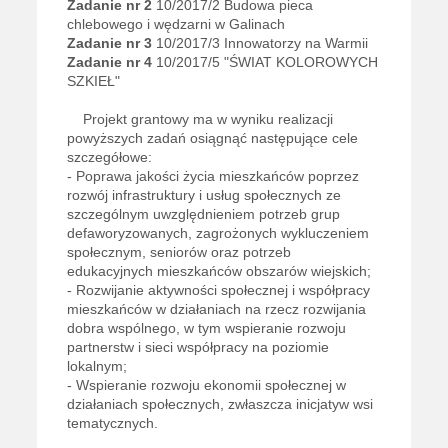
Zadanie nr 2
10/2017/2 Budowa pieca
chlebowego i wędzarni w Galinach
Zadanie nr 3
10/2017/3 Innowatorzy na Warmii
Zadanie nr 4
10/2017/5 "ŚWIAT KOLOROWYCH
SZKIEŁ"
Projekt grantowy ma w wyniku realizacji
powyższych zadań osiągnąć następujące cele
szczegółowe:
-
Poprawa jakości życia mieszkańców poprzez
rozwój infrastruktury i usług społecznych ze
szczególnym uwzględnieniem potrzeb grup
defaworyzowanych, zagrożonych wykluczeniem
społecznym, seniorów oraz potrzeb
edukacyjnych mieszkańców obszarów wiejskich
;
-
Rozwijanie aktywności społecznej i współpracy
mieszkańców w działaniach na rzecz rozwijania
dobra wspólnego, w tym wspieranie rozwoju
partnerstw i sieci współpracy na poziomie
lokalnym
;
-
Wspieranie rozwoju ekonomii społecznej w
działaniach społecznych, zwłaszcza inicjatyw wsi
tematycznych.