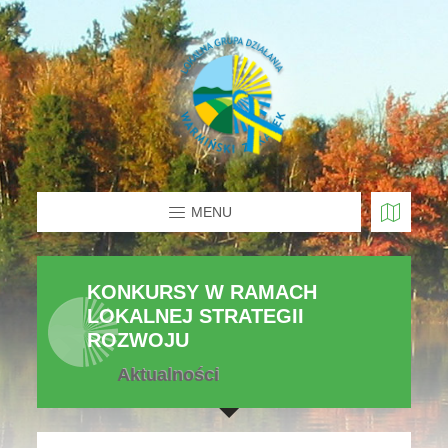
MENU
KONKURSY W RAMACH
LOKALNEJ STRATEGII
ROZWOJU
Aktualności