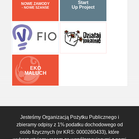
Start
NOWE ZAWODY
Up Project
- NOWE SZANSE
EKO
MALUCH
Jesteśmy Organizacją Pożytku Publicznego i
zbieramy odpisy z 1% podatku dochodowego od
osób fizycznych (nr KRS: 0000260433), które