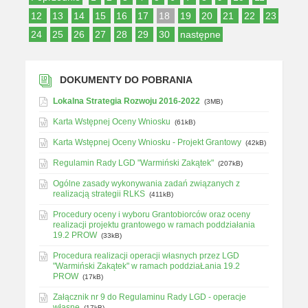
12
13
14
15
16
17
18
19
20
21
22
23
24
25
26
27
28
29
30
następne
DOKUMENTY DO POBRANIA
Lokalna Strategia Rozwoju 2016-2022
(3MB)
Karta Wstępnej Oceny Wniosku
(61kB)
Karta Wstępnej Oceny Wniosku - Projekt Grantowy
(42kB)
Regulamin Rady LGD "Warmiński Zakątek"
(207kB)
Ogólne zasady wykonywania zadań związanych z
realizacją strategii RLKS
(411kB)
Procedury oceny i wyboru Grantobiorców oraz oceny
realizacji projektu grantowego w ramach poddziałania
19.2 PROW
(33kB)
Procedura realizacji operacji własnych przez LGD
"Warmiński Zakątek" w ramach poddziaŁania 19.2
PROW
(17kB)
Załącznik nr 9 do Regulaminu Rady LGD - operacje
własne
(17kB)