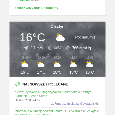
Zobacz wszystkie Dokumenty
Olsztyn
16°C
Pochmurnie
2.7 m/s
66%
766
mmHg
08:00
09:00
10:00
11:00
12:00
13:00
‹
›
16°C
17°C
18°C
19°C
19°C
20°C
NAJNOWSZE I POLECANE
"Strażnicy Warmii – międzypokoleniowa szkoła natury" -
Fundacja „Leśne Serce”
2026-07-23 06:44:55
Fundusz Inicjatyw Obywatelskich
Informacja o funkcjonowaniu biura LGD "Warmiński Zakątek"
w dniach 30-31.07.2026 r.