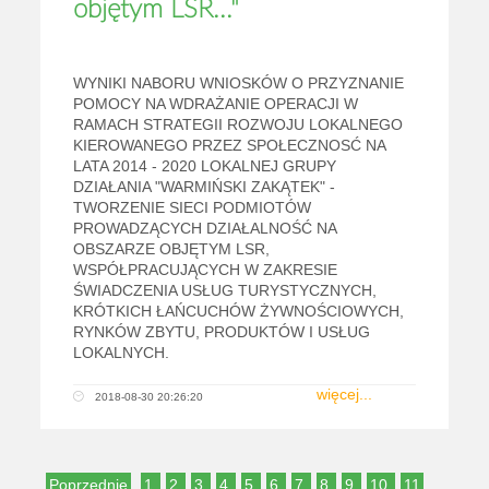
objętym LSR..."
WYNIKI NABORU WNIOSKÓW O PRZYZNANIE
POMOCY NA WDRAŻANIE OPERACJI W
RAMACH STRATEGII ROZWOJU LOKALNEGO
KIEROWANEGO PRZEZ SPOŁECZNOSĆ NA
LATA 2014 - 2020 LOKALNEJ GRUPY
DZIAŁANIA "WARMIŃSKI ZAKĄTEK" -
TWORZENIE SIECI PODMIOTÓW
PROWADZĄCYCH DZIAŁALNOŚĆ NA
OBSZARZE OBJĘTYM LSR,
WSPÓŁPRACUJĄCYCH W ZAKRESIE
ŚWIADCZENIA USŁUG TURYSTYCZNYCH,
KRÓTKICH ŁAŃCUCHÓW ŻYWNOŚCIOWYCH,
RYNKÓW ZBYTU, PRODUKTÓW I USŁUG
LOKALNYCH.
więcej...
2018-08-30 20:26:20
Poprzednie
1
2
3
4
5
6
7
8
9
10
11