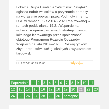
Lokalna Grupa Działania "Warmiński Zakątek"
ogłasza nabór wniosków o przyznanie pomocy
na wdrażanie operacji przez Podmioty inne niż
LGD w ramach LSR 2014 - 2020 realizowanej w
ramach poddziałania 19.2. „Wsparcie na
wdrażanie operacji w ramach strategii rozwoju
lokalnego kierowanego przez społeczność”
objętego Programem Rozwoju Obszarów
Wiejskich na lata 2014–2020 : Rozwój rynków
zbytu produktów i usług lokalnych z wyłączeniem
targowisk
więcej...
2017-11-06 15:15:08
Poprzednie
1
2
3
4
5
6
7
8
9
10
11
12
13
14
15
16
17
18
19
20
21
22
23
24
25
26
27
28
29
30
następne