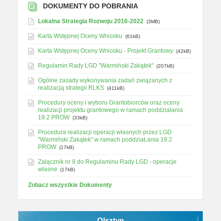
DOKUMENTY DO POBRANIA
Lokalna Strategia Rozwoju 2016-2022
(3MB)
Karta Wstępnej Oceny Wniosku
(61kB)
Karta Wstępnej Oceny Wniosku - Projekt Grantowy
(42kB)
Regulamin Rady LGD "Warmiński Zakątek"
(207kB)
Ogólne zasady wykonywania zadań związanych z
realizacją strategii RLKS
(411kB)
Procedury oceny i wyboru Grantobiorców oraz oceny
realizacji projektu grantowego w ramach poddziałania
19.2 PROW
(33kB)
Procedura realizacji operacji własnych przez LGD
"Warmiński Zakątek" w ramach poddziaŁania 19.2
PROW
(17kB)
Załącznik nr 9 do Regulaminu Rady LGD - operacje
własne
(17kB)
Zobacz wszystkie Dokumenty
Olsztyn