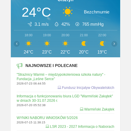
24°C
Bezchmurnie
3.1 m/s
42%
765
mmHg
18:00
19:00
20:00
21:00
22:00
23:00
‹
›
24°C
23°C
22°C
20°C
19°C
18°C
NAJNOWSZE I POLECANE
"Strażnicy Warmii – międzypokoleniowa szkoła natury" -
Fundacja „Leśne Serce”
2026-07-23 06:44:55
Fundusz Inicjatyw Obywatelskich
Informacja o funkcjonowaniu biura LGD "Warmiński Zakątek"
w dniach 30-31.07.2026 r.
2026-07-20 05:52:38
Warmiński Zakątek
WYNIKI NABORU WNIOSKÓW 5/2026
2026-07-15 11:38:15
LSR 2023 - 2027 Informacja o Naborach