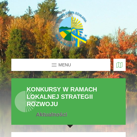
MENU
KONKURSY W RAMACH
LOKALNEJ STRATEGII
ROZWOJU
Aktualności