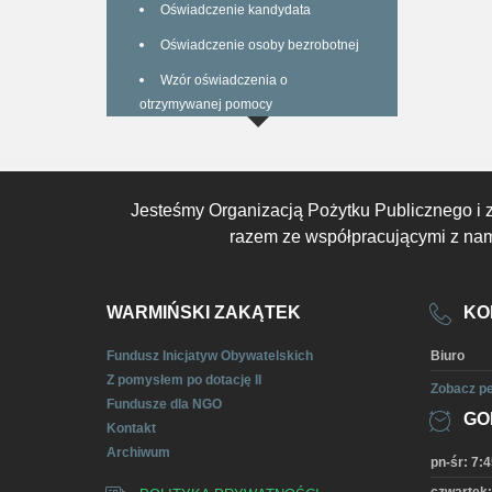
Oświadczenie kandydata
Oświadczenie osoby bezrobotnej
Wzór oświadczenia o
otrzymywanej pomocy
Jesteśmy Organizacją Pożytku Publicznego i 
razem ze współpracującymi z nami
WARMIŃSKI ZAKĄTEK
KO
Fundusz Inicjatyw Obywatelskich
Biuro
Z pomysłem po dotację II
Zobacz pe
Fundusze dla NGO
GO
Kontakt
Archiwum
pn-śr: 7:4