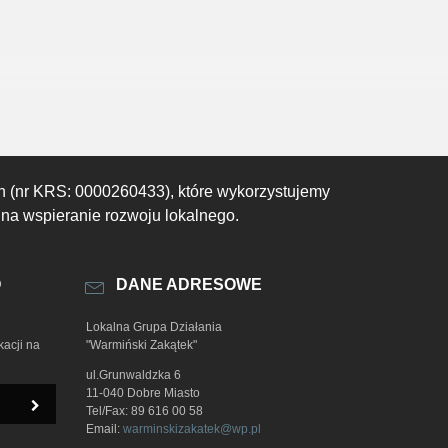
h (nr KRS: 0000260433), które wykorzystujemy
 na wspieranie rozwoju lokalnego.
O
DANE ADRESOWE
Lokalna Grupa Działania
kacji na
"Warmiński Zakątek"
ul.Grunwaldzka 6
11-040 Dobre Miasto
Tel/Fax: 89 616 00 58
Email:
warminskizakatek@wp.pl