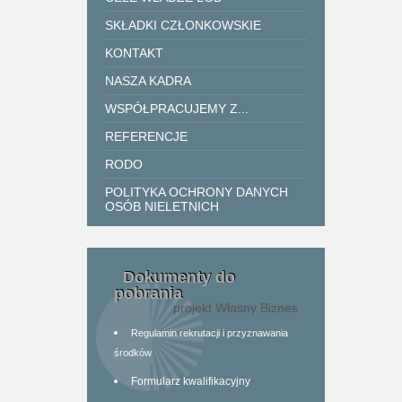
SKŁADKI CZŁONKOWSKIE
KONTAKT
NASZA KADRA
WSPÓŁPRACUJEMY Z...
REFERENCJE
RODO
POLITYKA OCHRONY DANYCH
OSÓB NIELETNICH
.
Dokumenty do
pobrania
projekt Własny Biznes
Regulamin rekrutacji i przyznawania
środków
Formularz kwalifikacyjny