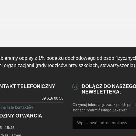
zbieramy odpisy z 1% podatku dochodowego od osób fizycznyc
 organizacjami (rady rodziców przy szkołach, stowarzyszenia)
NTAKT TELEFONICZNY
DOŁĄCZ DO NASZEG
NEWSLETTERA:
89 616 00 58
Otrzymuj informacje zaraz po ich publi
łną listę kontaktów
stonach "Warmińskiego Zakątka"
DZINY OTWARCIA
5 - 15:45