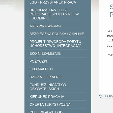
LGD - PRZYSTANEK PRACA
S
DROGOWSKAZ-KLUB
P
INTEGRACJI SPOŁECZNEJ W
LUBOMINIE
AKTYWNA WARMIA
Sza
BEZPIECZNA POLSKA LOKALNIE
inf
na 
PROJEKT "SWOBODA POBYTU,
pob
UCHODŹSTWO, INTEGRACJA"
EKO NIEZALEŻNIE
Poz
POŻYCZKI
EKO MALUCH
DZIAŁAJ LOKALNIE
FUNDUSZ INICJATYW
OBYWATELSKICH
POW
KIERUNEK PRACA IV
OFERTA TURYSTYCZNA
CELE WŁADZE LGD