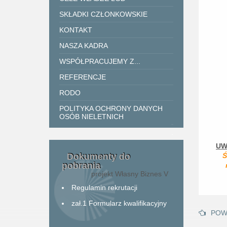
SKŁADKI CZŁONKOWSKIE
KONTAKT
NASZA KADRA
WSPÓŁPRACUJEMY Z...
REFERENCJE
RODO
POLITYKA OCHRONY DANYCH
OSÓB NIELETNICH
.
UW
Dokumenty do
Ś
pobrania
projekt Własny Biznes V
Regulamin rekrutacji
zał.1 Formularz kwalifikacyjny
POW