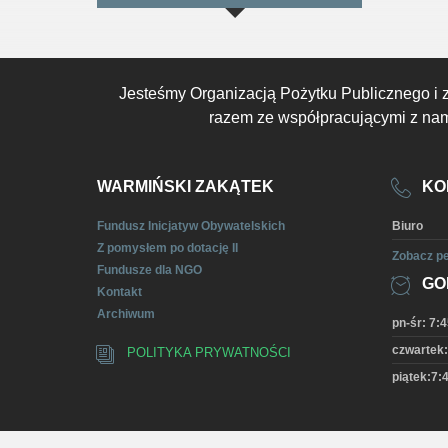
Jesteśmy Organizacją Pożytku Publicznego i 
razem ze współpracującymi z nami
WARMIŃSKI ZAKĄTEK
KO
Fundusz Inicjatyw Obywatelskich
Biuro
Z pomysłem po dotację II
Zobacz pe
Fundusze dla NGO
GO
Kontakt
Archiwum
pn-śr: 7:4
czwartek:
POLITYKA PRYWATNOŚCI
piątek:7:4