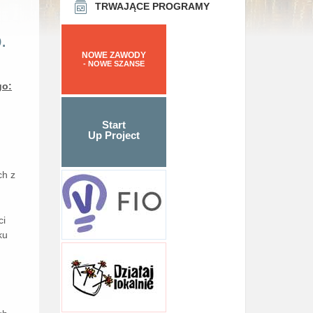
TRWAJĄCE PROGRAMY
.
NOWE ZAWODY
- NOWE SZANSE
go:
Start
b
Up Project
ch z
ci
ku