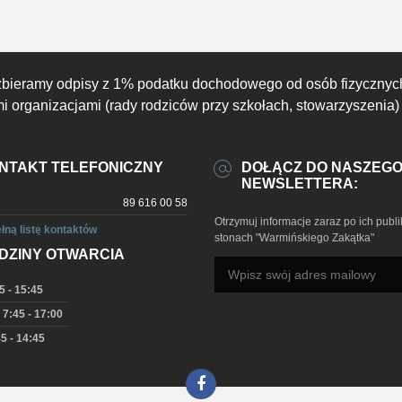
zbieramy odpisy z 1% podatku dochodowego od osób fizycznyc
 organizacjami (rady rodziców przy szkołach, stowarzyszenia)
NTAKT TELEFONICZNY
DOŁĄCZ DO NASZEG
NEWSLETTERA:
89 616 00 58
Otrzymuj informacje zaraz po ich publi
łną listę kontaktów
stonach "Warmińskiego Zakątka"
DZINY OTWARCIA
5 - 15:45
 7:45 - 17:00
5 - 14:45