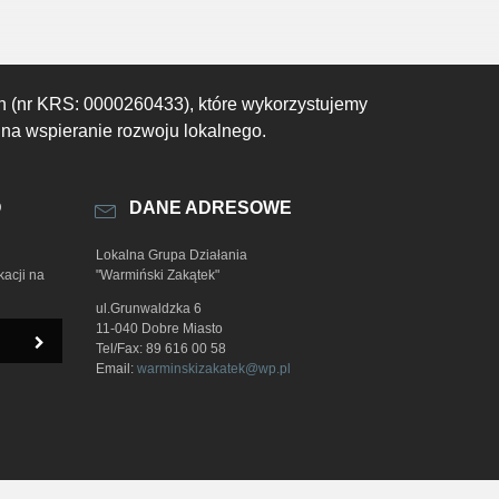
h (nr KRS: 0000260433), które wykorzystujemy
 na wspieranie rozwoju lokalnego.
O
DANE ADRESOWE
Lokalna Grupa Działania
kacji na
"Warmiński Zakątek"
ul.Grunwaldzka 6
11-040 Dobre Miasto
Tel/Fax: 89 616 00 58
Email:
warminskizakatek@wp.pl