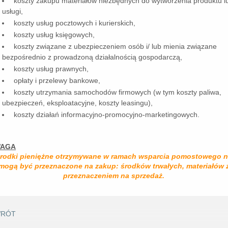
koszty zakupu materiałów niezbędnych do wytworzenia produktu l
usługi,
koszty usług pocztowych i kurierskich,
koszty usług księgowych,
koszty związane z ubezpieczeniem osób i/ lub mienia związane
bezpośrednio z prowadzoną działalnością gospodarczą,
koszty usług prawnych,
opłaty i przelewy bankowe,
koszty utrzymania samochodów firmowych (w tym koszty paliwa,
ubezpieczeń, eksploatacyjne, koszty leasingu),
koszty działań informacyjno-promocyjno-marketingowych.
AGA
rodki pieniężne otrzymywane w ramach wsparcia pomostowego n
mogą być przeznaczone na zakup: środków trwałych, materiałów 
przeznaczeniem na sprzedaż.
RÓT