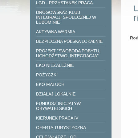
LGD - PRZYSTANEK PRACA
L
DROGOWSKAZ-KLUB
r
INTEGRACJI SPOŁECZNEJ W
LUBOMINIE
AKTYWNA WARMIA
Rod
BEZPIECZNA POLSKA LOKALNIE
PROJEKT "SWOBODA POBYTU,
UCHODŹSTWO, INTEGRACJA"
EKO NIEZALEŻNIE
POŻYCZKI
EKO MALUCH
DZIAŁAJ LOKALNIE
FUNDUSZ INICJATYW
OBYWATELSKICH
KIERUNEK PRACA IV
OFERTA TURYSTYCZNA
CELE WŁADZE LGD