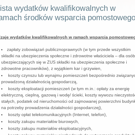
ista wydatków kwalifikowalnych w
amach środków wsparcia pomostowego
zaje wydatków kwalifikowalnych w ramach wsparcia pomostowe
zapłaty zobowiązań publicznoprawnych (w tym przede wszystkim
składki na ubezpieczenia społeczne i zdrowotne właściciela – dla osó
ubezpieczających się w ZUS składki na ubezpieczenia społeczne i
zdrowotne pracowników), z wyjątkiem kar i grzywien,
koszty czynszu lub wynajmu pomieszczeń bezpośrednio związany
prowadzoną działalnością gospodarczą,
koszty eksploatacji pomieszczeń (w tym m.in.: opłaty za energię
elektryczną, cieplną, gazową i wodę/ ścieki, koszty wywozu nieczystoś
stałych, podatek od nieruchomości od zajmowanej powierzchni budyn
na potrzeby prowadzenia działalności gospodarczej),
koszty opłat telekomunikacyjnych (Internet, telefon),
koszty zakupu materiałów biurowych,
koszty zakupu materiałów eksploatacyjnych,