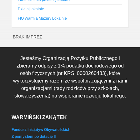
Działaj lokalnie
FIO Warmia Mazury Lokalnie
BRAK IMPREZ
Jesteśmy Organizacją Pożytku Publicznego i
zbieramy odpisy z 1% podatku dochodowego od
osób fizycznych (nr KRS: 0000260433), które
wykorzystujemy razem ze współpracującymi z nami
organizacjami (rady rodziców przy szkołach,
stowarzyszenia) na wspieranie rozwoju lokalnego.
WARMIŃSKI ZAKĄTEK
Fundusz Inicjatyw Obywatelskich
Z pomysłem po dotację II