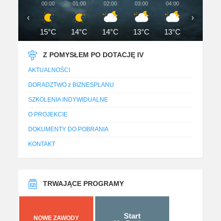
00:00
01:00
02:00
03:00
04:00
05:00
‹
›
15°C
14°C
14°C
13°C
13°C
13°C
Z POMYSŁEM PO DOTACJĘ IV
AKTUALNOŚCI
DORADZTWO z BIZNESPLANU
SZKOLENIA INDYWIDUALNE
O PROJEKCIE
DOKUMENTY DO POBRANIA
KONTAKT
TRWAJĄCE PROGRAMY
Start
NOWE ZAWODY