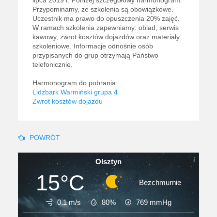
lipca 2019 r. Poniżej szczegółowy harmonogram.
Przypominamy, że szkolenia są obowiązkowe.
Uczestnik ma prawo do opuszczenia 20% zajęć.
W ramach szkolenia zapewniamy: obiad, serwis
kawowy, zwrot kosztów dojazdów oraz materiały
szkoleniowe. Informacje odnośnie osób
przypisanych do grup otrzymają Państwo
telefonicznie.
Harmonogram do pobrania:
Lidzbark Warmiński grupa 4
Zwrot kosztów dojazdu
POWRÓT
Olsztyn
15°C
Bezchmurnie
0.1 m/s
80%
769
mmHg