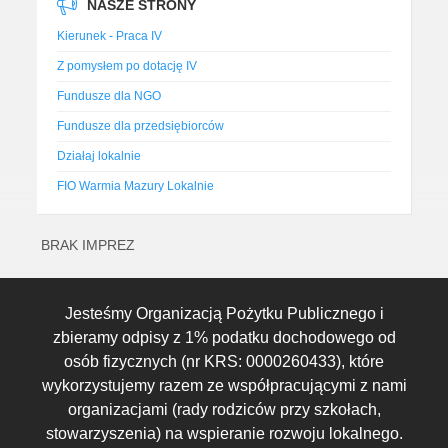
NASZE STRONY
Kierunek - Praca IV
Z pomysłem po dotację IV
Fundusze dla NGO
Fundusze dla przedsiębiorców
Działaj lokalnie
FIO Warmia Mazury Lokalnie
BRAK IMPREZ
Jesteśmy Organizacją Pożytku Publicznego i
zbieramy odpisy z 1% podatku dochodowego od
osób fizycznych (nr KRS: 0000260433), które
wykorzystujemy razem ze współpracującymi z nami
organizacjami (rady rodziców przy szkołach,
stowarzyszenia) na wspieranie rozwoju lokalnego.