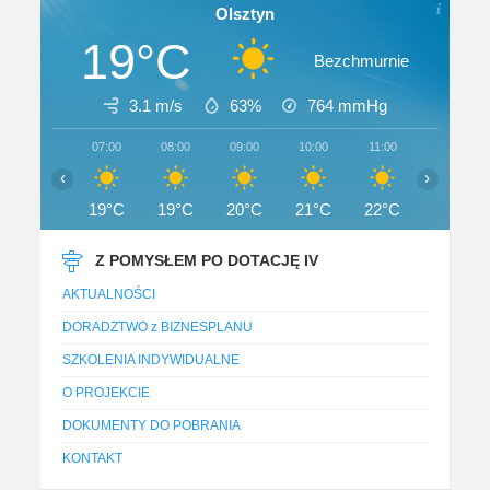
Olsztyn
19°C
Bezchmurnie
3.1 m/s
63%
764
mmHg
07:00
08:00
09:00
10:00
11:00
12:00
‹
›
19°C
19°C
20°C
21°C
22°C
22°C
Z POMYSŁEM PO DOTACJĘ IV
AKTUALNOŚCI
DORADZTWO z BIZNESPLANU
SZKOLENIA INDYWIDUALNE
O PROJEKCIE
DOKUMENTY DO POBRANIA
KONTAKT