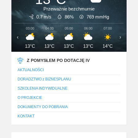
Przeważnie bezchmurnie
0.7 m/s
86%
769
mmHg
03:00
04:00
05:00
06:00
07:00
08:00
‹
›
13°C
13°C
13°C
13°C
14°C
17°C
Z POMYSŁEM PO DOTACJĘ IV
AKTUALNOŚCI
DORADZTWO z BIZNESPLANU
SZKOLENIA INDYWIDUALNE
O PROJEKCIE
DOKUMENTY DO POBRANIA
KONTAKT