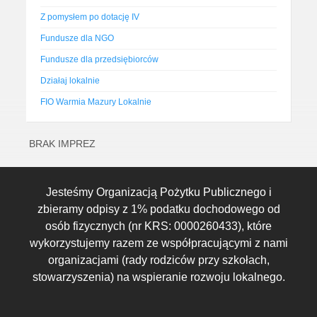
Z pomysłem po dotację IV
Fundusze dla NGO
Fundusze dla przedsiębiorców
Działaj lokalnie
FIO Warmia Mazury Lokalnie
BRAK IMPREZ
Jesteśmy Organizacją Pożytku Publicznego i
zbieramy odpisy z 1% podatku dochodowego od
osób fizycznych (nr KRS: 0000260433), które
wykorzystujemy razem ze współpracującymi z nami
organizacjami (rady rodziców przy szkołach,
stowarzyszenia) na wspieranie rozwoju lokalnego.