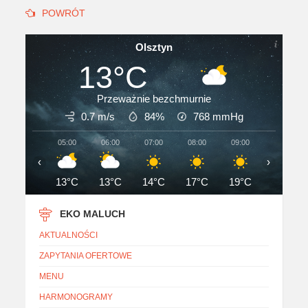
POWRÓT
Olsztyn
13°C
Przeważnie bezchmurnie
0.7 m/s
84%
768
mmHg
05:00
06:00
07:00
08:00
09:00
10:00
‹
›
13°C
13°C
14°C
17°C
19°C
20°C
EKO MALUCH
AKTUALNOŚCI
ZAPYTANIA OFERTOWE
MENU
HARMONOGRAMY