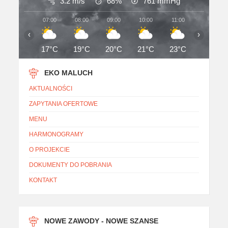
3.2 m/s
68%
761
mmHg
07:00
08:00
09:00
10:00
11:00
12:00
‹
›
17°C
19°C
20°C
21°C
23°C
25°C
EKO MALUCH
AKTUALNOŚCI
ZAPYTANIA OFERTOWE
MENU
HARMONOGRAMY
O PROJEKCIE
DOKUMENTY DO POBRANIA
KONTAKT
NOWE ZAWODY - NOWE SZANSE