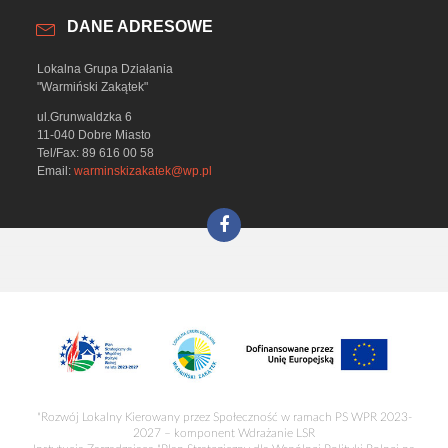
DANE ADRESOWE
Lokalna Grupa Działania
"Warmiński Zakątek"
ul.Grunwaldzka 6
11-040 Dobre Miasto
Tel/Fax: 89 616 00 58
Email:
warminskizakatek@wp.pl
"Rozwój Lokalny Kierowany przez Społeczność w ramach PS WPR 2023-
2027 – komponent Wdrażanie LSR