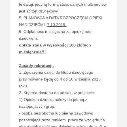
telewizji. jedyną formą stosowanych multimediów
jest sprzęt dźwiękowy.
5. PLANOWANA DATA ROZPOCZĘCIA OPIEKI
NAD DZIEĆMI:
7.10.2019.
6. Odpłatność miesięczna za opiekę nad
dzieckiem:
opłata stała w wysokości 100 złotych
miesięcznie!!!
Zasady rekrutacji:
1. Zgłoszenia dzieci do klubu dziecięcego
przyjmowane będą od 4 do 16 września 2019
roku.
2. Kryteria dostępu do udziału w projekcie:
1) Opiekun dziecka należy do jednej z
następujących grup:
- osoba bezrobotna lub bierna zawodowo
pozostająca poza rynkiem pracy ze względu na
obowiązek opieki nad dziećmi w wieku do lat 3, w