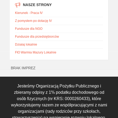
NASZE STRONY
Kierunek - Praca IV
Z pomysłem po dotację IV
Fundusze dla NGO
Fundusze dla przedsiębiorców
Działaj lokalnie
FIO Warmia Mazury Lokalnie
BRAK IMPREZ
Jesteśmy Organizacją Pożytku Publicznego i
zbieramy odpisy z 1% podatku dochodowego od
osób fizycznych (nr KRS: 0000260433), które
wykorzystujemy razem ze współpracującymi z nami
organizacjami (rady rodziców przy szkołach,
stowarzyszenia) na wspieranie rozwoju lokalnego.