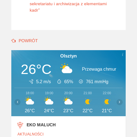
sekretariatu i archiwizacja z elementami
kadr"
POWRÓT
Olsztyn
26°C
Przewaga chmur
5.2 m/s
65%
761
mmHg
18:00
19:00
20:00
21:00
22:00
23:00
‹
›
26°C
24°C
23°C
22°C
21°C
21°C
EKO MALUCH
AKTUALNOŚCI