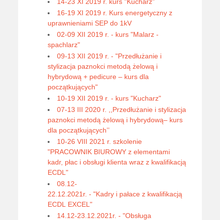
14-23 XI 2019 r. kurs "Kucharz"
16-19 XI 2019 r. Kurs energetyczny z
uprawnieniami SEP do 1kV
02-09 XII 2019 r. - kurs "Malarz -
spachlarz"
09-13 XII 2019 r. - "Przedłużanie i
stylizacja paznokci metodą żelową i
hybrydową + pedicure – kurs dla
początkujących"
10-19 XII 2019 r. - kurs "Kucharz"
07-13 III 2020 r. ,,Przedłużanie i stylizacja
paznokci metodą żelową i hybrydową– kurs
dla początkujących’’
10-26 VIII 2021 r. szkolenie
"PRACOWNIK BIUROWY z elementami
kadr, płac i obsługi klienta wraz z kwalifikacją
ECDL"
08.12-
22.12.2021r. - "Kadry i pałace z kwalifikacją
ECDL EXCEL"
14.12-23.12.2021r. - "Obsługa