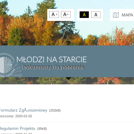
MAPA
MŁODZI NA STARCIE
Dokumenty do pobrania
Formularz ZgÅ‚oszeniowy
(202kB)
eszczony: 2020-01-02
Regulamin Projektu
(95kB)