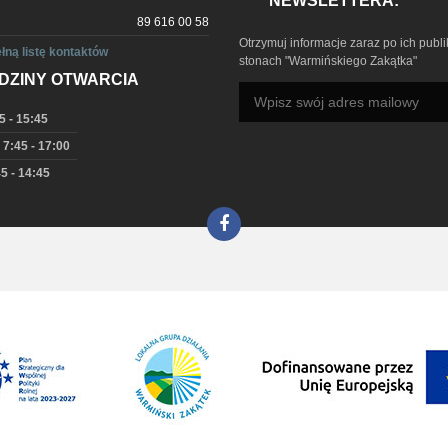
NEWSLETTERA:
89 616 00 58
Otrzymuj informacje zaraz po ich publi
łną listę kontaktów
stonach "Warmińskiego Zakątka"
DZINY OTWARCIA
5 - 15:45
 7:45 - 17:00
5 - 14:45