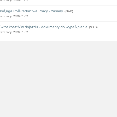
eszczony: 2020-01-02
UsÅ‚uga PoÅ›rednictwa Pracy - zasady
(66kB)
eszczony: 2020-01-02
Zwrot kosztÃ³w dojazdu - dokumenty do wypeÅ‚nienia
(38kB)
eszczony: 2020-01-02