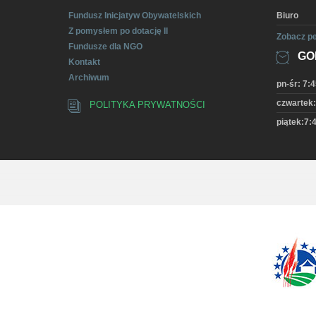
Fundusz Inicjatyw Obywatelskich
Biuro
Z pomysłem po dotację II
Zobacz pe
Fundusze dla NGO
GO
Kontakt
Archiwum
pn-śr: 7:4
czwartek:
POLITYKA PRYWATNOŚCI
piątek:7:4