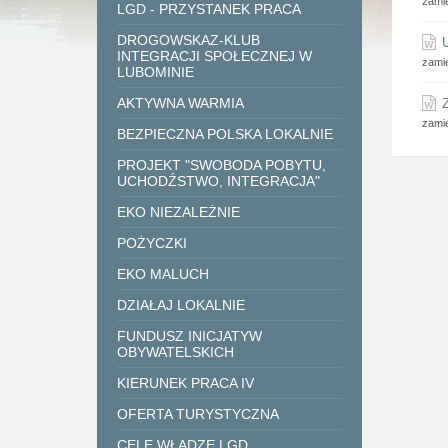
zami
LGD - PRZYSTANEK PRACA
DROGOWSKAZ-KLUB
INTEGRACJI SPOŁECZNEJ W
zami
LUBOMINIE
AKTYWNA WARMIA
zami
BEZPIECZNA POLSKA LOKALNIE
PROJEKT "SWOBODA POBYTU,
UCHODŹSTWO, INTEGRACJA"
EKO NIEZALEŻNIE
POŻYCZKI
EKO MALUCH
DZIAŁAJ LOKALNIE
FUNDUSZ INICJATYW
OBYWATELSKICH
KIERUNEK PRACA IV
OFERTA TURYSTYCZNA
CELE WŁADZE LGD