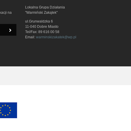
Lokalna Grupa Działania
kacji na
"Warmiński Zakątek"
ul.Grunwaldzka 6
11-040 Dobre Miasto
Tel/Fax: 89 616 00 58
Email:
warminskizakatek@wp.pl