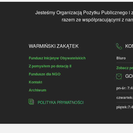
Jesteśmy Organizacją Pożytku Publicznego i 
razem ze współpracującymi z nami
WARMIŃSKI ZAKĄTEK
KO
Fundusz Inicjatyw Obywatelskich
Biuro
Z pomysłem po dotację II
Zobacz pe
Fundusze dla NGO
GO
Kontakt
pn-śr: 7:4
Archiwum
czwartek:
POLITYKA PRYWATNOŚCI
piątek:7:4