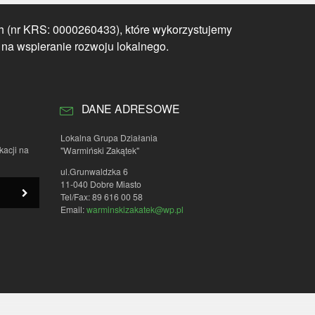
h (nr KRS: 0000260433), które wykorzystujemy
 na wspieranie rozwoju lokalnego.
DANE ADRESOWE
Lokalna Grupa Działania
kacji na
"Warmiński Zakątek"
ul.Grunwaldzka 6
11-040 Dobre Miasto
Tel/Fax: 89 616 00 58
Email:
warminskizakatek@wp.pl