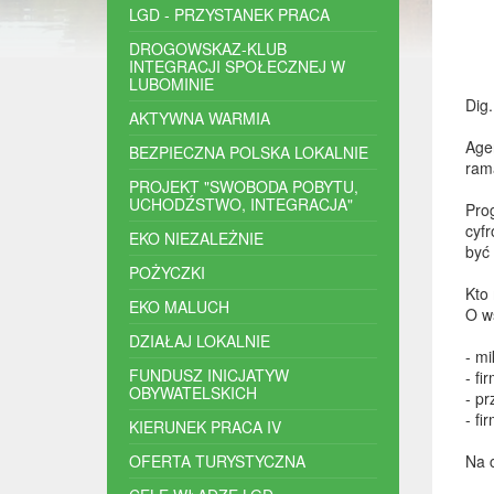
LGD - PRZYSTANEK PRACA
DROGOWSKAZ-KLUB
INTEGRACJI SPOŁECZNEJ W
LUBOMINIE
Dig.
AKTYWNA WARMIA
Age
BEZPIECZNA POLSKA LOKALNIE
ram
PROJEKT "SWOBODA POBYTU,
UCHODŹSTWO, INTEGRACJA"
Pro
cyf
EKO NIEZALEŻNIE
być
POŻYCZKI
Kto
EKO MALUCH
O w
DZIAŁAJ LOKALNIE
- mi
FUNDUSZ INICJATYW
- f
OBYWATELSKICH
- pr
- fi
KIERUNEK PRACA IV
OFERTA TURYSTYCZNA
Na 