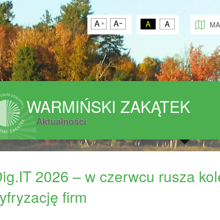
MA
WARMIŃSKI ZAKĄTEK
Aktualności
Dig.IT 2026 – w czerwcu rusza ko
yfryzację firm