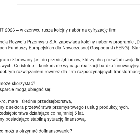
IT 2026 – w czerwcu rusza kolejny nabór na cyfryzację firm
ncja Rozwoju Przemysłu S.A. zapowiada kolejny nabór w programie „D
ach Funduszy Europejskich dla Nowoczesnej Gospodarki (FENG). Start
gram skierowany jest do przedsiębiorców, którzy chcą rozwijać swoją 
rowych. Co istotne – konkurs nie wymaga realizacji bardzo innowacyjn
 dobrym rozwiązaniem również dla firm rozpoczynających transformacj
 może skorzystać?
sparcie mogą ubiegać się:
kro, małe i średnie przedsiębiorstwa,
irmy z sektora przetwórstwa przemysłowego i usług produkcyjnych,
zedsiębiorstwa działające co najmniej 5 lat,
rmy posiadające stabilną sytuację finansową.
co można otrzymać dofinansowanie?