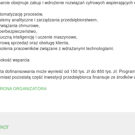
arcie obejmuje zakup i wdrożenie rozwiązań cyfrowych wspierających dz
utomatyzację procesów,
ystemy analityczne i zarządzania przedsiębiorstwem,
ozwiązania chmurowe,
yberbezpieczeństwo,
tuczną inteligencję i uczenie maszynowe,
frową sprzedaż oraz obsługę klienta,
zkolenia pracowników związane z wdrażanymi technologiami.
okość wsparcia
ta dofinansowania może wynieść od 150 tys. zł do 850 tys. zł. Progr
omiast pozostałą część inwestycji przedsiębiorca finansuje ze środków
TRONA ORGANIZATORA
RÓT