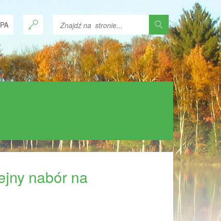
-
.
PA
lejny nabór na