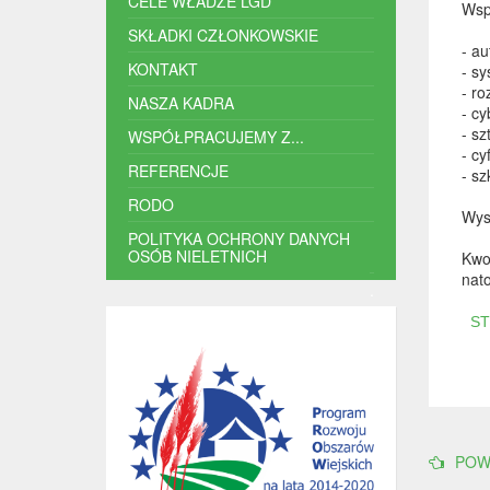
CELE WŁADZE LGD
Wsp
SKŁADKI CZŁONKOWSKIE
- a
KONTAKT
- s
- r
NASZA KADRA
- c
- sz
WSPÓŁPRACUJEMY Z...
- cy
REFERENCJE
- s
RODO
Wys
POLITYKA OCHRONY DANYCH
OSÓB NIELETNICH
Kwo
nat
.
S
POW