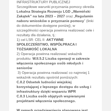
INFRASTRUKTURY PUBLICZNEJ
Szczegółowe warunki przyznania pomocy określa
Lokalna Strategia Rozwoju LGD „Warmiński
Zakątek” na lata 2023 – 2027
oraz „
Regulamin
naboru wniosków o przyznanie pomocy
” (linki
do dokumentów dostępne poniżej), w
szczególności operacja powinna realizować cele i
rezultaty dla działania, tj.:
1) cel LSR: CEL II:
AKTYWNE
SPOŁECZEŃSTWO, WSPÓŁPRACA I
TOŻSAMOŚĆ LOKALNA
2) Operacja powinna realizować wskaźnik
produktu:
W.II.5.2
Liczba operacji w zakresie
włączenia społecznego osób młodych i
seniorów
3) Operacja powinna realizować co najmniej 1
wskaźnik rezultatu spośród poniższych:
C.II.2 Odsetek ludności wiejskiej
korzystającej z lepszego dostępu do usług i
infrastruktury dzięki wsparciu WPR
C.II.3
Liczba osób objętych wspieranymi
projektami włączenia społecznego.
W ramach przedsięwzięcia planowana jest