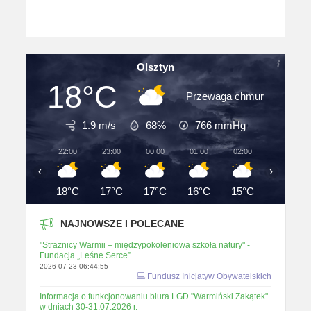
Olsztyn
18°C
Przewaga chmur
1.9 m/s
68%
766
mmHg
22:00
23:00
00:00
01:00
02:00
03:00
‹
›
18°C
17°C
17°C
16°C
15°C
15°C
NAJNOWSZE I POLECANE
"Strażnicy Warmii – międzypokoleniowa szkoła natury" -
Fundacja „Leśne Serce”
2026-07-23 06:44:55
Fundusz Inicjatyw Obywatelskich
Informacja o funkcjonowaniu biura LGD "Warmiński Zakątek"
w dniach 30-31.07.2026 r.