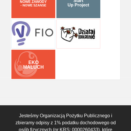
Start
NOWE ZAWODY
Up Project
- NOWE SZANSE
EKO
MALUCH
Jesteśmy Organizacją Pożytku Publicznego i
zbieramy odpisy z 1% podatku dochodowego od
osób fizycznych (nr KRS: 0000260433), które