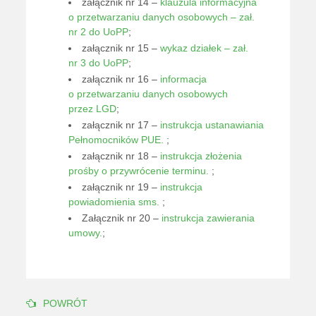
załącznik nr 14 –
klauzula informacyjna
o przetwarzaniu danych osobowych – zał.
nr 2 do UoPP
;
załącznik nr 15 –
wykaz działek – zał.
nr 3 do UoPP
;
załącznik nr 16 –
informacja
o przetwarzaniu danych osobowych
przez LGD
;
załącznik nr 17 –
instrukcja ustanawiania
Pełnomocników PUE.
;
załącznik nr 18 –
instrukcja złożenia
prośby o przywrócenie terminu.
;
załącznik nr 19 –
instrukcja
powiadomienia sms.
;
Załącznik nr 20 –
instrukcja zawierania
umowy.
;
POWRÓT