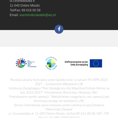
ul.Grunwaldzka 6
11-040 Dobre Miasto
Tel/Fax: 89 616 00 58
Email:
warminskizakatek@wp.pl
"Rozwój Lokalny Kierowany przez Społeczność w ramach PS WPR 2023-
2027 – komponent Wdrażanie LSR
Instytucja Zarządzająca "Plan Strategiczny dla Wspólnej Polityki Rolnej na
lata 2023-2027": Ministerstwo Rolnictwa i Rozwoju Wsi"
Przwidywane wyniki operacji: "Wskaźnikiem osiągnięcia celu operacji jest
finansowy postęp we wdrażaniu LSR"
Strona internetowa opracowywana przez Lokalną Grupę Działania
"Warmiński Zakątek"
ul. Grunwaldzka 6, 11-040 Dobre Miasto, tel/fax 89 616 00 58, NIP: 739-
356-61-26, KRS: 0000260433.