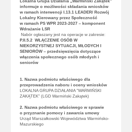
Lokalna Grupa Działania „Warmiński Zakątek”
informuje o możliwości składania wniosków
w ramach interwencji I.13.1 LEADER/ Rozwój
Lokalny Kierowany przez Społeczność
w ramach PS WPR 2023-2027 – komponent
Wdrażanie LSR
Nabór ogłaszany jest na operacje w zakresie:
P
.II.5.2
WŁĄCZENIE OSÓB W
NIEKORZYSTNEJ SYTUACJI, MŁODYCH I
SENIORÓW – przedsięwzięcia dotyczące
włączenia społecznego osób młodych i
seniorów
1. Nazwa podmiotu właściwego dla
przeprowadzenia naboru i oceny wniosków
LOKALNA GRUPA DZIAŁANIA "WARMIŃSKI
ZAKĄTEK" (LGD Warmiński Zakątek)
2. Nazwa podmiotu właściwego w sprawie
o przyznanie pomocy i zawarcia umowy
Urząd Marszałkowski Województwa Warmińsko-
Mazurskiego