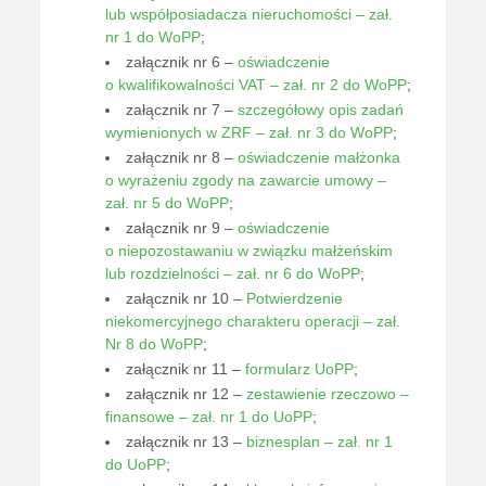
lub współposiadacza nieruchomości – zał.
nr 1 do WoPP
;
załącznik nr 6 –
oświadczenie
o kwalifikowalności VAT – zał. nr 2 do WoPP
;
załącznik nr 7 –
szczegółowy opis zadań
wymienionych w ZRF – zał. nr 3 do WoPP
;
załącznik nr 8 –
oświadczenie małżonka
o wyrażeniu zgody na zawarcie umowy –
zał. nr 5 do WoPP
;
załącznik nr 9 –
oświadczenie
o niepozostawaniu w związku małżeńskim
lub rozdzielności – zał. nr 6 do WoPP
;
załącznik nr 10 –
Potwierdzenie
niekomercyjnego charakteru operacji – zał.
Nr 8 do WoPP
;
załącznik nr 11 –
formularz UoPP
;
załącznik nr 12 –
zestawienie rzeczowo –
finansowe – zał. nr 1 do UoPP
;
załącznik nr 13 –
biznesplan – zał. nr 1
do UoPP
;