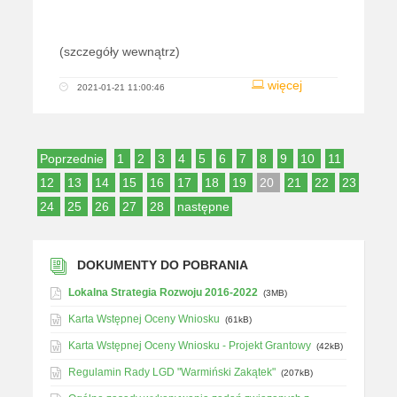
(szczegóły wewnątrz)
więcej
2021-01-21 11:00:46
Poprzednie
1
2
3
4
5
6
7
8
9
10
11
12
13
14
15
16
17
18
19
20
21
22
23
24
25
26
27
28
następne
DOKUMENTY DO POBRANIA
Lokalna Strategia Rozwoju 2016-2022
(3MB)
Karta Wstępnej Oceny Wniosku
(61kB)
Karta Wstępnej Oceny Wniosku - Projekt Grantowy
(42kB)
Regulamin Rady LGD "Warmiński Zakątek"
(207kB)