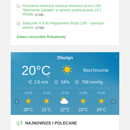
Procedura realizacji operacji własnych przez LGD
"Warmiński Zakątek" w ramach poddziaŁania 19.2
PROW
(17kB)
Załącznik nr 9 do Regulaminu Rady LGD - operacje
własne
(17kB)
Zobacz wszystkie Dokumenty
Olsztyn
20°C
Bezchmurnie
2.6 m/s
54%
768
mmHg
10:00
11:00
12:00
13:00
14:00
15:00
‹
›
20°C
21°C
22°C
23°C
24°C
24°C
NAJNOWSZE I POLECANE