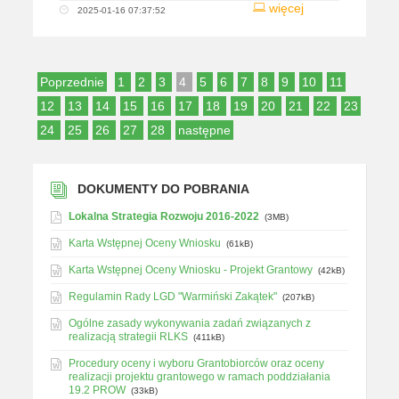
więcej
2025-01-16 07:37:52
Poprzednie
1
2
3
4
5
6
7
8
9
10
11
12
13
14
15
16
17
18
19
20
21
22
23
24
25
26
27
28
następne
DOKUMENTY DO POBRANIA
Lokalna Strategia Rozwoju 2016-2022
(3MB)
Karta Wstępnej Oceny Wniosku
(61kB)
Karta Wstępnej Oceny Wniosku - Projekt Grantowy
(42kB)
Regulamin Rady LGD "Warmiński Zakątek"
(207kB)
Ogólne zasady wykonywania zadań związanych z
realizacją strategii RLKS
(411kB)
Procedury oceny i wyboru Grantobiorców oraz oceny
realizacji projektu grantowego w ramach poddziałania
19.2 PROW
(33kB)