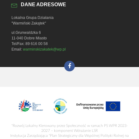
DANE ADRESOWE
Lokalna Grupa Działania
"Warmiński Zakątek"
ul.Grunwaldzka 6
11-040 Dobre Miasto
Tel/Fax: 89 616 00 58
Email:
warminskizakatek@wp.pl
"Rozwój Lokalny Kierowany przez Społeczność w ramach PS WPR 2023-
2027 – komponent Wdrażanie LSR
Instytucja Zarządzająca "Plan Strategiczny dla Wspólnej Polityki Rolnej na