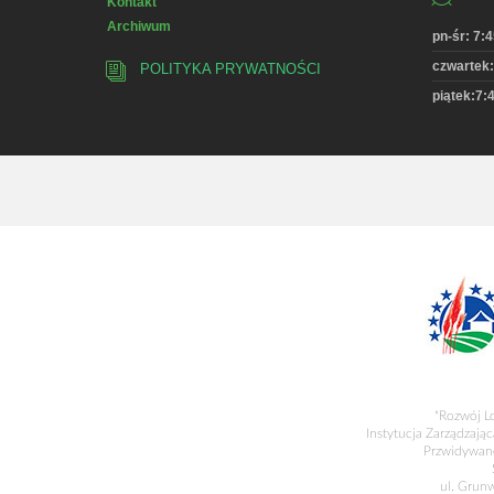
Kontakt
Archiwum
pn-śr: 7:4
czwartek:
POLITYKA PRYWATNOŚCI
piątek:7:4
"Rozwój L
Instytucja Zarządzając
Przwidywane
ul. Grun