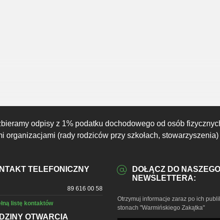
17:00
18:00
19:00
20:00
21:00
22:00
23:00
24°C
24°C
23°C
22°C
21°C
19°C
18°C
zbieramy odpisy z 1% podatku dochodowego od osób fizycznyc
 organizacjami (rady rodziców przy szkołach, stowarzyszenia)
NTAKT TELEFONICZNY
DOŁĄCZ DO NASZEG
NEWSLETTERA:
89 616 00 58
Otrzymuj informacje zaraz po ich publi
łną listę kontaktów
stonach "Warmińskiego Zakątka"
DZINY OTWARCIA