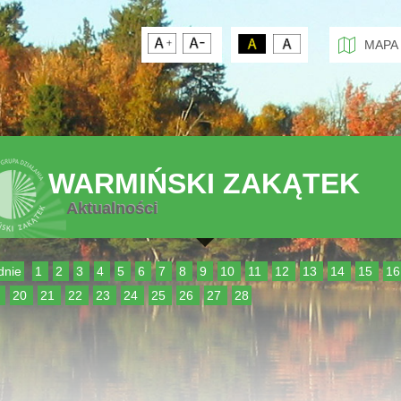
MAPA
WARMIŃSKI ZAKĄTEK
Aktualności
dnie
1
2
3
4
5
6
7
8
9
10
11
12
13
14
15
1
9
20
21
22
23
24
25
26
27
28