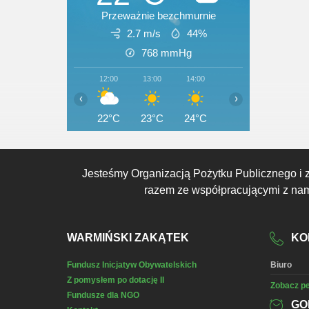
Przeważnie bezchmurnie
2.7 m/s
44%
768
mmHg
12:00
13:00
14:00
15:00
16:00
‹
›
22°C
23°C
24°C
24°C
24°C
Jesteśmy Organizacją Pożytku Publicznego i 
razem ze współpracującymi z nami
WARMIŃSKI ZAKĄTEK
KO
Fundusz Inicjatyw Obywatelskich
Biuro
Z pomysłem po dotację II
Zobacz pe
Fundusze dla NGO
GO