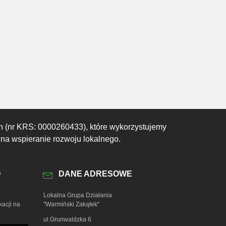
00:00
01:00
02:00
03:00
04:00
05:00
06:00
18°C
18°C
17°C
17°C
17°C
17°C
17°C
h (nr KRS: 0000260433), które wykorzystujemy
 na wspieranie rozwoju lokalnego.
O
DANE ADRESOWE
Lokalna Grupa Działania
kacji na
"Warmiński Zakątek"
ul.Grunwaldzka 6