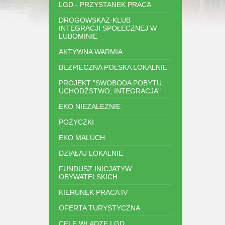
LGD - PRZYSTANEK PRACA
DROGOWSKAZ-KLUB
INTEGRACJI SPOŁECZNEJ W
LUBOMINIE
AKTYWNA WARMIA
BEZPIECZNA POLSKA LOKALNIE
PROJEKT "SWOBODA POBYTU,
UCHODŹSTWO, INTEGRACJA"
EKO NIEZALEŻNIE
POŻYCZKI
EKO MALUCH
DZIAŁAJ LOKALNIE
FUNDUSZ INICJATYW
OBYWATELSKICH
KIERUNEK PRACA IV
OFERTA TURYSTYCZNA
CELE WŁADZE LGD