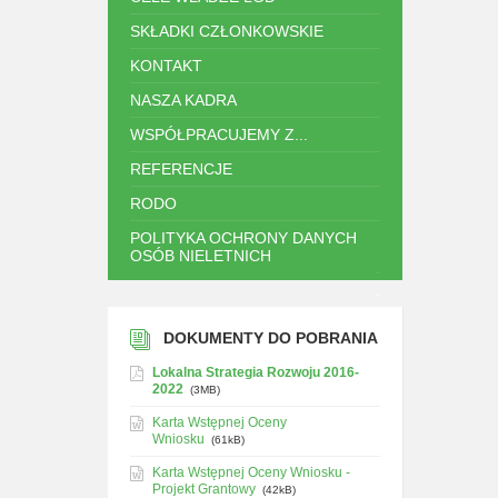
SKŁADKI CZŁONKOWSKIE
KONTAKT
NASZA KADRA
WSPÓŁPRACUJEMY Z...
REFERENCJE
RODO
POLITYKA OCHRONY DANYCH
OSÓB NIELETNICH
.
DOKUMENTY DO POBRANIA
Lokalna Strategia Rozwoju 2016-
2022
(3MB)
Karta Wstępnej Oceny
Wniosku
(61kB)
Karta Wstępnej Oceny Wniosku -
Projekt Grantowy
(42kB)