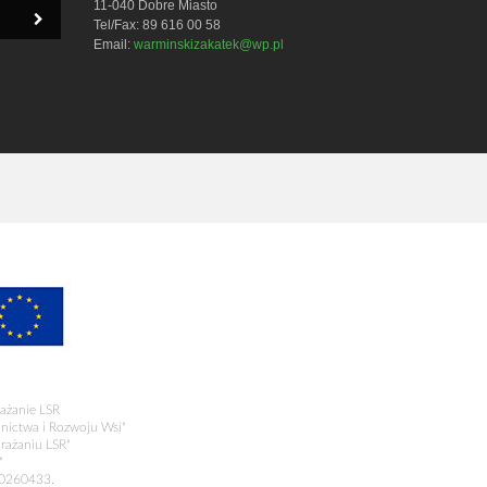
11-040 Dobre Miasto
Tel/Fax: 89 616 00 58
Email:
warminskizakatek@wp.pl
ażanie LSR
olnictwa i Rozwoju Wsi"
rażaniu LSR"
"
00260433.