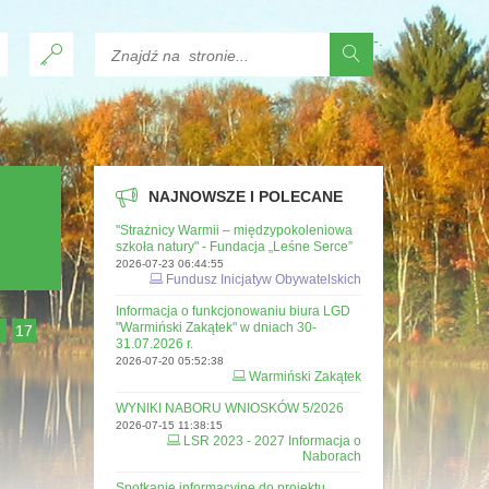
-
.
NAJNOWSZE I POLECANE
"Strażnicy Warmii – międzypokoleniowa
szkoła natury" - Fundacja „Leśne Serce”
2026-07-23 06:44:55
Fundusz Inicjatyw Obywatelskich
Informacja o funkcjonowaniu biura LGD
"Warmiński Zakątek" w dniach 30-
6
17
31.07.2026 r.
2026-07-20 05:52:38
Warmiński Zakątek
WYNIKI NABORU WNIOSKÓW 5/2026
2026-07-15 11:38:15
LSR 2023 - 2027 Informacja o
Naborach
Spotkanie informacyjne do projektu