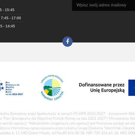
5 - 15:45
 7:45 - 17:00
5 - 14:45
okalny Kierowany przez Społeczność w ramach PS WPR 2023-2027 – komponent Wdr
a "Plan Strategiczny dla Wspólnej Polityki Rolnej na lata 2023-2027": Ministerstwo R
 wyniki operacji: "Wskaźnikiem osiągnięcia celu operacji jest finansowy postęp we wd
Strona internetowa opracowywana przez Lokalną Grupę Działania "Warmiński Zakątek
waldzka 6, 11-040 Dobre Miasto, tel/fax 89 616 00 58, NIP: 739-356-61-26, KRS: 00