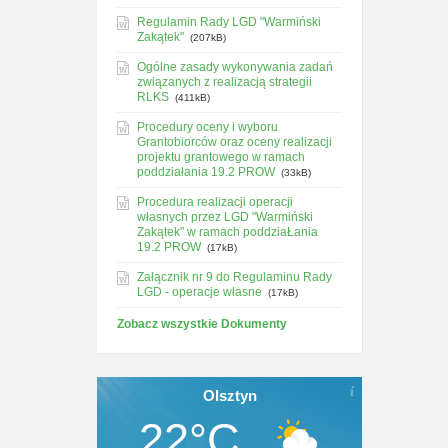
Regulamin Rady LGD "Warmiński
Zakątek"
(207kB)
Ogólne zasady wykonywania zadań
związanych z realizacją strategii
RLKS
(411kB)
Procedury oceny i wyboru
Grantobiorców oraz oceny realizacji
projektu grantowego w ramach
poddziałania 19.2 PROW
(33kB)
Procedura realizacji operacji
własnych przez LGD "Warmiński
Zakątek" w ramach poddziaŁania
19.2 PROW
(17kB)
Załącznik nr 9 do Regulaminu Rady
LGD - operacje własne
(17kB)
Zobacz wszystkie Dokumenty
Olsztyn
22°C