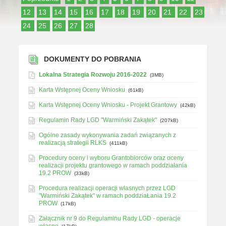
12
13
14
15
16
17
18
19
20
21
22
23
24
25
26
27
28
DOKUMENTY DO POBRANIA
Lokalna Strategia Rozwoju 2016-2022
(3MB)
Karta Wstępnej Oceny Wniosku
(61kB)
Karta Wstępnej Oceny Wniosku - Projekt Grantowy
(42kB)
Regulamin Rady LGD "Warmiński Zakątek"
(207kB)
Ogólne zasady wykonywania zadań związanych z
realizacją strategii RLKS
(411kB)
Procedury oceny i wyboru Grantobiorców oraz oceny
realizacji projektu grantowego w ramach poddziałania
19.2 PROW
(33kB)
Procedura realizacji operacji własnych przez LGD
"Warmiński Zakątek" w ramach poddziaŁania 19.2
PROW
(17kB)
Załącznik nr 9 do Regulaminu Rady LGD - operacje