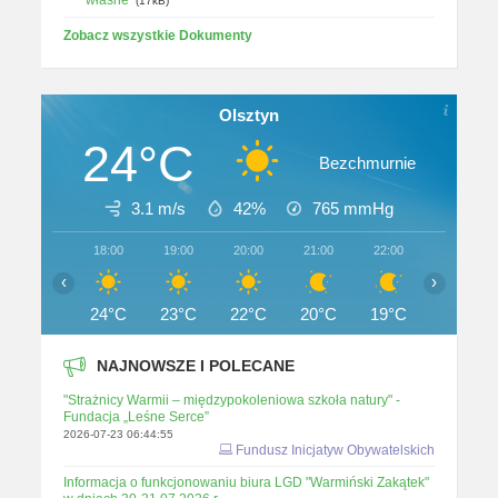
własne
(17kB)
Zobacz wszystkie Dokumenty
Olsztyn
24°C
Bezchmurnie
3.1 m/s
42%
765
mmHg
18:00
19:00
20:00
21:00
22:00
23:00
‹
›
24°C
23°C
22°C
20°C
19°C
18°C
NAJNOWSZE I POLECANE
"Strażnicy Warmii – międzypokoleniowa szkoła natury" -
Fundacja „Leśne Serce”
2026-07-23 06:44:55
Fundusz Inicjatyw Obywatelskich
Informacja o funkcjonowaniu biura LGD "Warmiński Zakątek"