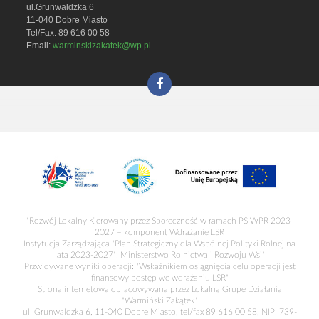
ul.Grunwaldzka 6
11-040 Dobre Miasto
Tel/Fax: 89 616 00 58
Email:
warminskizakatek@wp.pl
"Rozwój Lokalny Kierowany przez Społeczność w ramach PS WPR 2023-
2027 – komponent Wdrażanie LSR
Instytucja Zarządzająca "Plan Strategiczny dla Wspólnej Polityki Rolnej na
lata 2023-2027": Ministerstwo Rolnictwa i Rozwoju Wsi"
Przwidywane wyniki operacji: "Wskaźnikiem osiągnięcia celu operacji jest
finansowy postęp we wdrażaniu LSR"
Strona internetowa opracowywana przez Lokalną Grupę Działania
"Warmiński Zakątek"
ul. Grunwaldzka 6, 11-040 Dobre Miasto, tel/fax 89 616 00 58, NIP: 739-