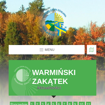
MENU
WARMIŃSKI
ZAKĄTEK
Aktualności
Poprzednie
1
2
3
4
5
6
7
8
9
10
11