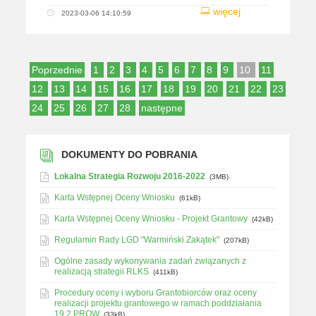
więcej
2023-03-06 14:10:59
Poprzednie
1
2
3
4
5
6
7
8
9
10
11
12
13
14
15
16
17
18
19
20
21
22
23
24
25
26
27
28
następne
DOKUMENTY DO POBRANIA
Lokalna Strategia Rozwoju 2016-2022
(3MB)
Karta Wstępnej Oceny Wniosku
(61kB)
Karta Wstępnej Oceny Wniosku - Projekt Grantowy
(42kB)
Regulamin Rady LGD "Warmiński Zakątek"
(207kB)
Ogólne zasady wykonywania zadań związanych z
realizacją strategii RLKS
(411kB)
Procedury oceny i wyboru Grantobiorców oraz oceny
realizacji projektu grantowego w ramach poddziałania
19.2 PROW
(33kB)