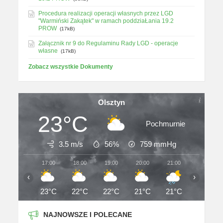
Procedura realizacji operacji własnych przez LGD
"Warmiński Zakątek" w ramach poddziaŁania 19.2
PROW
(17kB)
Załącznik nr 9 do Regulaminu Rady LGD - operacje
własne
(17kB)
Zobacz wszystkie Dokumenty
Olsztyn
23°C
Pochmurnie
3.5 m/s
56%
759
mmHg
17:00
18:00
19:00
20:00
21:00
22:00
‹
›
23°C
22°C
22°C
21°C
21°C
19°C
NAJNOWSZE I POLECANE