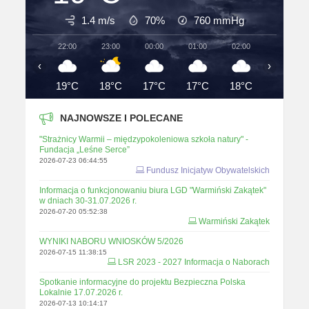
1.4 m/s
70%
760
mmHg
22:00
23:00
00:00
01:00
02:00
03:00
‹
›
19°C
18°C
17°C
17°C
18°C
17°C
NAJNOWSZE I POLECANE
"Strażnicy Warmii – międzypokoleniowa szkoła natury" -
Fundacja „Leśne Serce”
2026-07-23 06:44:55
Fundusz Inicjatyw Obywatelskich
Informacja o funkcjonowaniu biura LGD "Warmiński Zakątek"
w dniach 30-31.07.2026 r.
2026-07-20 05:52:38
Warmiński Zakątek
WYNIKI NABORU WNIOSKÓW 5/2026
2026-07-15 11:38:15
LSR 2023 - 2027 Informacja o Naborach
Spotkanie informacyjne do projektu Bezpieczna Polska
Lokalnie 17.07.2026 r.
2026-07-13 10:14:17