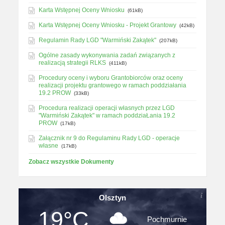
Karta Wstępnej Oceny Wniosku
(61kB)
Karta Wstępnej Oceny Wniosku - Projekt Grantowy
(42kB)
Regulamin Rady LGD "Warmiński Zakątek"
(207kB)
Ogólne zasady wykonywania zadań związanych z
realizacją strategii RLKS
(411kB)
Procedury oceny i wyboru Grantobiorców oraz oceny
realizacji projektu grantowego w ramach poddziałania
19.2 PROW
(33kB)
Procedura realizacji operacji własnych przez LGD
"Warmiński Zakątek" w ramach poddziaŁania 19.2
PROW
(17kB)
Załącznik nr 9 do Regulaminu Rady LGD - operacje
własne
(17kB)
Zobacz wszystkie Dokumenty
Olsztyn
19°C
Pochmurnie