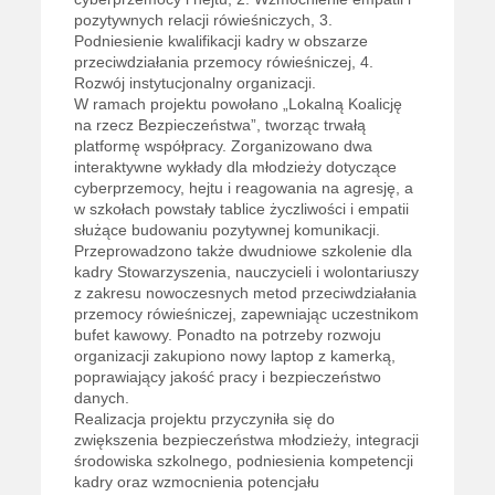
pozytywnych relacji rówieśniczych, 3.
Podniesienie kwalifikacji kadry w obszarze
przeciwdziałania przemocy rówieśniczej, 4.
Rozwój instytucjonalny organizacji.
W ramach projektu powołano „Lokalną Koalicję
na rzecz Bezpieczeństwa”, tworząc trwałą
platformę współpracy. Zorganizowano dwa
interaktywne wykłady dla młodzieży dotyczące
cyberprzemocy, hejtu i reagowania na agresję, a
w szkołach powstały tablice życzliwości i empatii
służące budowaniu pozytywnej komunikacji.
Przeprowadzono także dwudniowe szkolenie dla
kadry Stowarzyszenia, nauczycieli i wolontariuszy
z zakresu nowoczesnych metod przeciwdziałania
przemocy rówieśniczej, zapewniając uczestnikom
bufet kawowy. Ponadto na potrzeby rozwoju
organizacji zakupiono nowy laptop z kamerką,
poprawiający jakość pracy i bezpieczeństwo
danych.
Realizacja projektu przyczyniła się do
zwiększenia bezpieczeństwa młodzieży, integracji
środowiska szkolnego, podniesienia kompetencji
kadry oraz wzmocnienia potencjału