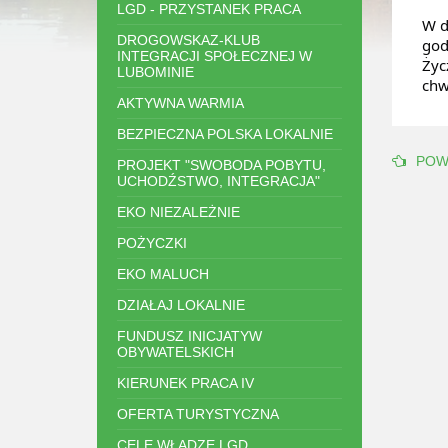
LGD - PRZYSTANEK PRACA
W d
DROGOWSKAZ-KLUB
god
INTEGRACJI SPOŁECZNEJ W
Życ
LUBOMINIE
chw
AKTYWNA WARMIA
BEZPIECZNA POLSKA LOKALNIE
POW
PROJEKT "SWOBODA POBYTU,
UCHODŹSTWO, INTEGRACJA"
EKO NIEZALEŻNIE
POŻYCZKI
EKO MALUCH
DZIAŁAJ LOKALNIE
FUNDUSZ INICJATYW
OBYWATELSKICH
KIERUNEK PRACA IV
OFERTA TURYSTYCZNA
CELE WŁADZE LGD