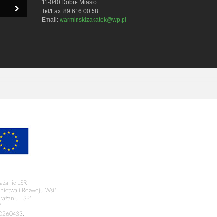
11-040 Dobre Miasto
Tel/Fax: 89 616 00 58
Email:
warminskizakatek@wp.pl
ażanie LSR
olnictwa i Rozwoju Wsi"
rażaniu LSR"
"
00260433.