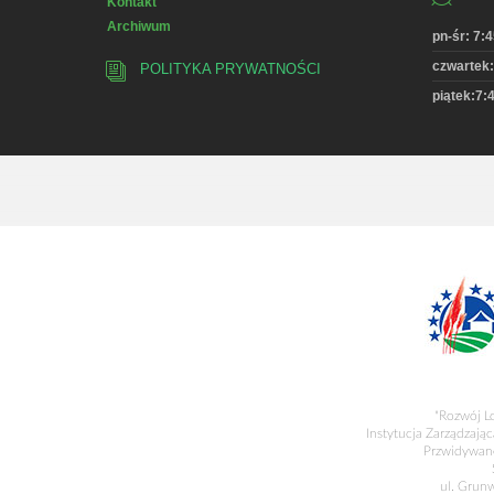
Kontakt
Archiwum
pn-śr: 7:4
czwartek:
POLITYKA PRYWATNOŚCI
piątek:7:4
"Rozwój L
Instytucja Zarządzając
Przwidywane
ul. Grun