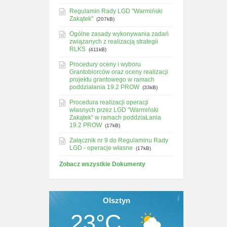
Regulamin Rady LGD "Warmiński
Zakątek"
(207kB)
Ogólne zasady wykonywania zadań
związanych z realizacją strategii
RLKS
(411kB)
Procedury oceny i wyboru
Grantobiorców oraz oceny realizacji
projektu grantowego w ramach
poddziałania 19.2 PROW
(33kB)
Procedura realizacji operacji
własnych przez LGD "Warmiński
Zakątek" w ramach poddziaŁania
19.2 PROW
(17kB)
Załącznik nr 9 do Regulaminu Rady
LGD - operacje własne
(17kB)
Zobacz wszystkie Dokumenty
Olsztyn
23°C