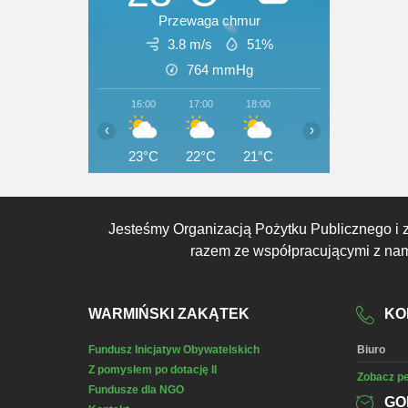
Przewaga chmur
3.8 m/s
51%
764
mmHg
16:00
17:00
18:00
19:00
20:00
‹
›
23°C
22°C
21°C
20°C
19°C
Jesteśmy Organizacją Pożytku Publicznego i 
razem ze współpracującymi z nami
WARMIŃSKI ZAKĄTEK
KO
Fundusz Inicjatyw Obywatelskich
Biuro
Z pomysłem po dotację II
Zobacz pe
Fundusze dla NGO
GO