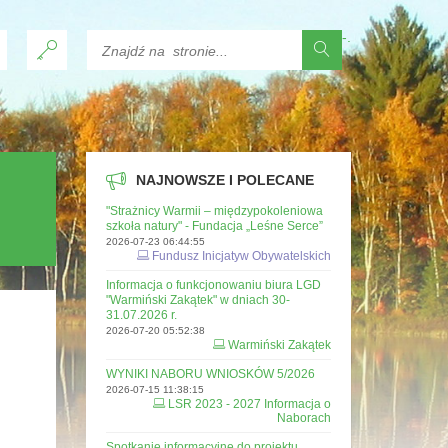
-
.
NAJNOWSZE I POLECANE
"Strażnicy Warmii – międzypokoleniowa
szkoła natury" - Fundacja „Leśne Serce”
2026-07-23 06:44:55
Fundusz Inicjatyw Obywatelskich
Informacja o funkcjonowaniu biura LGD
"Warmiński Zakątek" w dniach 30-
31.07.2026 r.
2026-07-20 05:52:38
Warmiński Zakątek
WYNIKI NABORU WNIOSKÓW 5/2026
2026-07-15 11:38:15
LSR 2023 - 2027 Informacja o
Naborach
Spotkanie informacyjne do projektu