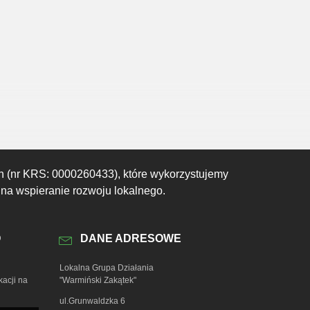
04:00
05:00
06:00
07:00
08:00
09:00
10:00
15°C
14°C
14°C
15°C
16°C
18°C
19°C
h (nr KRS: 0000260433), które wykorzystujemy
 na wspieranie rozwoju lokalnego.
O
DANE ADRESOWE
Lokalna Grupa Działania
kacji na
"Warmiński Zakątek"
ul.Grunwaldzka 6