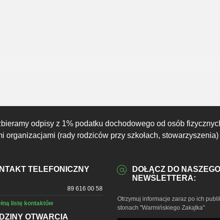
21:00
22:00
23:00
00:00
01:00
02:00
03:00
18°C
18°C
17°C
16°C
16°C
15°C
15°C
zbieramy odpisy z 1% podatku dochodowego od osób fizycznyc
 organizacjami (rady rodziców przy szkołach, stowarzyszenia)
NTAKT TELEFONICZNY
DOŁĄCZ DO NASZEG
NEWSLETTERA:
89 616 00 58
Otrzymuj informacje zaraz po ich publi
łną listę kontaktów
stonach "Warmińskiego Zakątka"
DZINY OTWARCIA