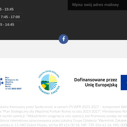
5 - 15:45
 7:45 - 17:00
5 - 14:45
okalny Kierowany przez Społeczność w ramach PS WPR 2023-2027 – komponent Wdr
a "Plan Strategiczny dla Wspólnej Polityki Rolnej na lata 2023-2027": Ministerstwo R
 wyniki operacji: "Wskaźnikiem osiągnięcia celu operacji jest finansowy postęp we wd
Strona internetowa opracowywana przez Lokalną Grupę Działania "Warmiński Zakątek
waldzka 6, 11-040 Dobre Miasto, tel/fax 89 616 00 58, NIP: 739-356-61-26, KRS: 00