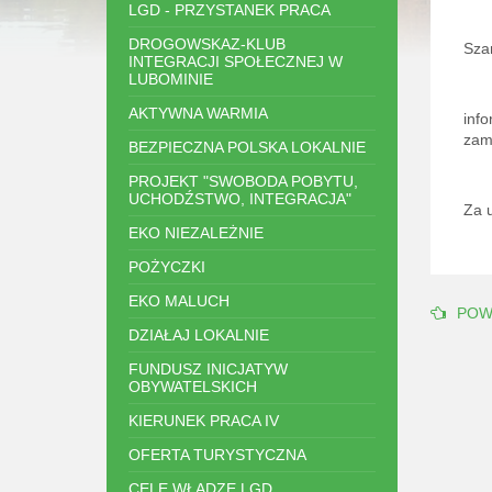
LGD - PRZYSTANEK PRACA
DROGOWSKAZ-KLUB
Sza
INTEGRACJI SPOŁECZNEJ W
LUBOMINIE
AKTYWNA WARMIA
inf
zam
BEZPIECZNA POLSKA LOKALNIE
PROJEKT "SWOBODA POBYTU,
UCHODŹSTWO, INTEGRACJA"
Za 
EKO NIEZALEŻNIE
POŻYCZKI
EKO MALUCH
POW
DZIAŁAJ LOKALNIE
FUNDUSZ INICJATYW
OBYWATELSKICH
KIERUNEK PRACA IV
OFERTA TURYSTYCZNA
CELE WŁADZE LGD