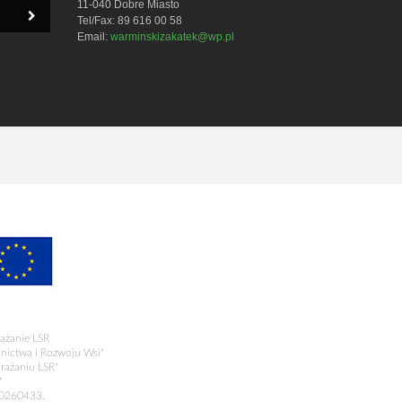
11-040 Dobre Miasto
Tel/Fax: 89 616 00 58
Email:
warminskizakatek@wp.pl
ażanie LSR
olnictwa i Rozwoju Wsi"
rażaniu LSR"
"
00260433.