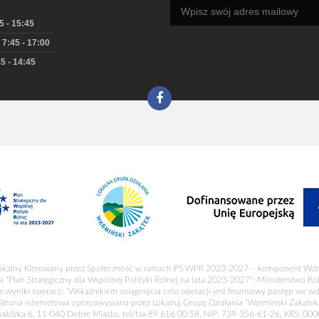
5 - 15:45
 7:45 - 17:00
5 - 14:45
okalny Kierowany przez Społeczność w ramach PS WPR 2023-2027 – komponent Wdr
a "Plan Strategiczny dla Wspólnej Polityki Rolnej na lata 2023-2027": Ministerstwo R
 wyniki operacji: "Wskaźnikiem osiągnięcia celu operacji jest finansowy postęp we wd
Strona internetowa opracowywana przez Lokalną Grupę Działania "Warmiński Zakątek
waldzka 6, 11-040 Dobre Miasto, tel/fax 89 616 00 58, NIP: 739-356-61-26, KRS: 00