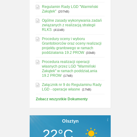
Regulamin Rady LGD "Warmiński
Zakątek"
(207kB)
Ogólne zasady wykonywania zadań
związanych z realizacją strategii
RLKS
(411kB)
Procedury oceny i wyboru
Grantobiorców oraz oceny realizacji
projektu grantowego w ramach
poddziałania 19.2 PROW
(33kB)
Procedura realizacji operacji
własnych przez LGD "Warmiński
Zakątek" w ramach poddziaŁania
19.2 PROW
(17kB)
Załącznik nr 9 do Regulaminu Rady
LGD - operacje własne
(17kB)
Zobacz wszystkie Dokumenty
Olsztyn
22°C