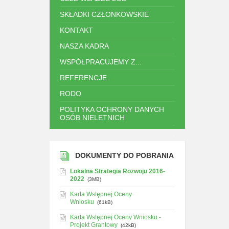
SKŁADKI CZŁONKOWSKIE
KONTAKT
NASZA KADRA
WSPÓŁPRACUJEMY Z...
REFERENCJE
RODO
POLITYKA OCHRONY DANYCH
OSÓB NIELETNICH
.
DOKUMENTY DO POBRANIA
Lokalna Strategia Rozwoju 2016-
2022
(3MB)
Karta Wstępnej Oceny
Wniosku
(61kB)
Karta Wstępnej Oceny Wniosku -
Projekt Grantowy
(42kB)