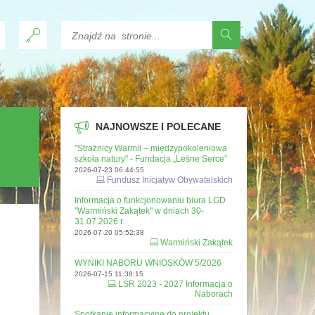
-
.
NAJNOWSZE I POLECANE
"Strażnicy Warmii – międzypokoleniowa
szkoła natury" - Fundacja „Leśne Serce”
2026-07-23 06:44:55
Fundusz Inicjatyw Obywatelskich
Informacja o funkcjonowaniu biura LGD
"Warmiński Zakątek" w dniach 30-
31.07.2026 r.
2026-07-20 05:52:38
Warmiński Zakątek
WYNIKI NABORU WNIOSKÓW 5/2026
2026-07-15 11:38:15
LSR 2023 - 2027 Informacja o
Naborach
Spotkanie informacyjne do projektu