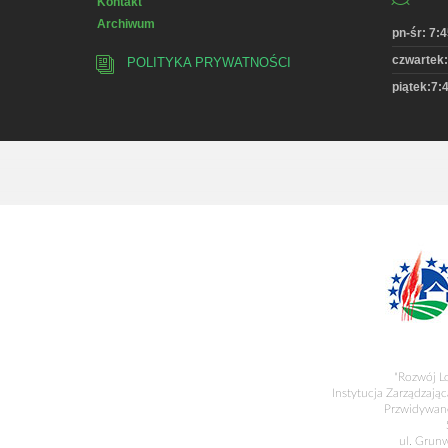
Kontakt
Archiwum
pn-śr: 7:4
czwartek:
POLITYKA PRYWATNOŚCI
piątek:7:4
"Rozwój L
Instytucja Zarządzając
Przwidywane
ul. Grun