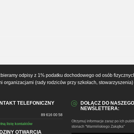
16:00
17:00
18:00
19:00
20:00
21:00
22:00
22°C
22°C
20°C
19°C
19°C
18°C
18°C
zbieramy odpisy z 1% podatku dochodowego od osób fizycznyc
 organizacjami (rady rodziców przy szkołach, stowarzyszenia)
NTAKT TELEFONICZNY
DOŁĄCZ DO NASZEG
NEWSLETTERA:
89 616 00 58
Otrzymuj informacje zaraz po ich publi
łną listę kontaktów
stonach "Warmińskiego Zakątka"
DZINY OTWARCIA