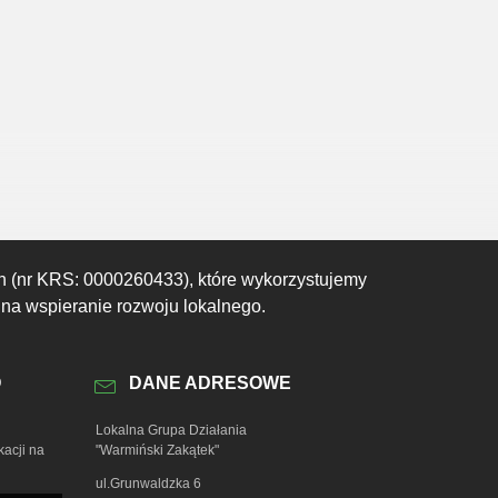
23:00
00:00
01:00
02:00
03:00
04:00
05:00
17°C
17°C
16°C
15°C
15°C
15°C
15°C
h (nr KRS: 0000260433), które wykorzystujemy
 na wspieranie rozwoju lokalnego.
O
DANE ADRESOWE
Lokalna Grupa Działania
kacji na
"Warmiński Zakątek"
ul.Grunwaldzka 6