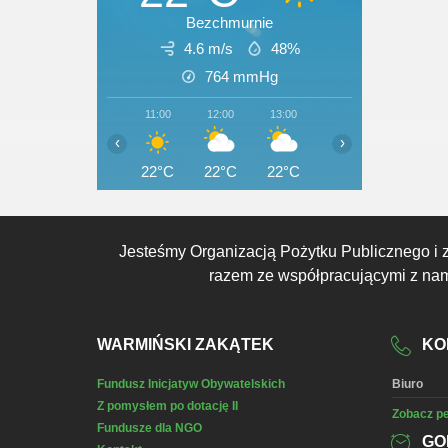
Bezchmurnie
4.6 m/s
48%
764
mmHg
11:00
12:00
13:00
14:00
15:00
‹
›
22°C
22°C
22°C
22°C
23°C
Jesteśmy Organizacją Pożytku Publicznego i 
razem ze współpracującymi z nami
WARMIŃSKI ZAKĄTEK
KO
Fundusz Inicjatyw Obywatelskich
Biuro
Z pomysłem po dotację II
Zobacz pe
Fundusze dla NGO
GO