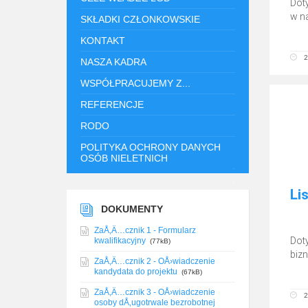
Dot
w n
SKŁADKI CZŁONKOWSKIE
KONTAKT
2
NASZA KADRA
WSPÓŁPRACUJEMY Z...
REFERENCJE
RODO
POLITYKA OCHRONY DANYCH
OSÓB NIELETNICH
.
Li
DOKUMENTY
ZaÅ‚Ä…cznik 1 - Formularz
Dot
kwalifikacyjny
(77kB)
biz
ZaÅ‚Ä…cznik 2 - OÅ›wiadczenie
kandydata do projektu
(67kB)
ZaÅ‚Ä…cznik 3 - OÅ›wiadczenie
2
osoby dÅ‚ugotrwale bezrobotnej