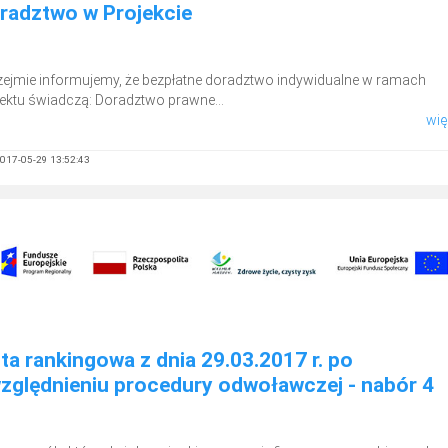
radztwo w Projekcie
zejmie informujemy, że bezpłatne doradztwo indywidualne w ramach
jektu świadczą: Doradztwo prawne...
więc
017-05-29 13:52:43
sta rankingowa z dnia 29.03.2017 r. po
zględnieniu procedury odwoławczej - nabór 4