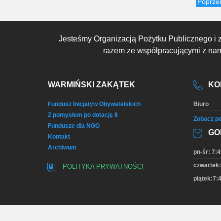
Poprze
Jesteśmy Organizacją Pożytku Publicznego i 
razem ze współpracującymi z nami
WARMIŃSKI ZAKĄTEK
KO
Fundusz Inicjatyw Obywatelskich
Biuro
Z pomysłem po dotację II
Zobacz pe
Fundusze dla NGO
GO
Kontakt
Archiwum
pn-śr: 7:4
czwartek:
POLITYKA PRYWATNOŚCI
piątek:7:4