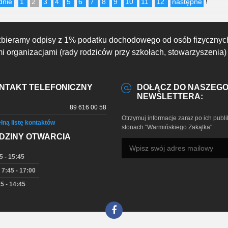
dnie
1
2
3
4
5
6
7
8
9
10
11
12
następne
!
zbieramy odpisy z 1% podatku dochodowego od osób fizycznyc
 organizacjami (rady rodziców przy szkołach, stowarzyszenia)
NTAKT TELEFONICZNY
DOŁĄCZ DO NASZEG
NEWSLETTERA:
89 616 00 58
Otrzymuj informacje zaraz po ich publi
łną listę kontaktów
stonach "Warmińskiego Zakątka"
DZINY OTWARCIA
5 - 15:45
 7:45 - 17:00
5 - 14:45