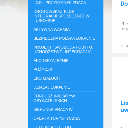
LGD - PRZYSTANEK PRACA
Do
DROGOWSKAZ-KLUB
INTEGRACJI SPOŁECZNEJ W
LUBOMINIE
Upr
pro
AKTYWNA WARMIA
BEZPIECZNA POLSKA LOKALNIE
2
PROJEKT "SWOBODA POBYTU,
UCHODŹSTWO, INTEGRACJA"
EKO NIEZALEŻNIE
POŻYCZKI
EKO MALUCH
DZIAŁAJ LOKALNIE
FUNDUSZ INICJATYW
OBYWATELSKICH
Li
uw
KIERUNEK PRACA IV
OFERTA TURYSTYCZNA
CELE WŁADZE LGD