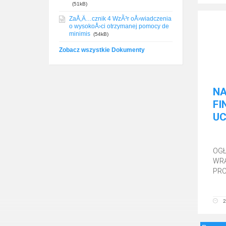
(51kB)
ZaÅ‚Ä…cznik 4 WzÃ³r oÅ›wiadczenia
o wysokoÅ›ci otrzymanej pomocy de
minimis
(54kB)
Zobacz wszystkie Dokumenty
NA
FI
U
OGŁ
WRA
PRO
2