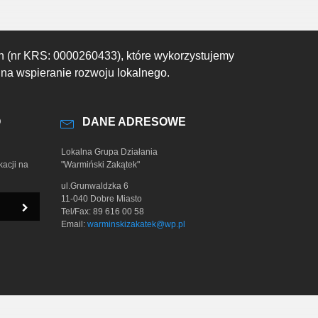
h (nr KRS: 0000260433), które wykorzystujemy
 na wspieranie rozwoju lokalnego.
O
DANE ADRESOWE
Lokalna Grupa Działania
kacji na
"Warmiński Zakątek"
ul.Grunwaldzka 6
11-040 Dobre Miasto
Tel/Fax: 89 616 00 58
Email:
warminskizakatek@wp.pl