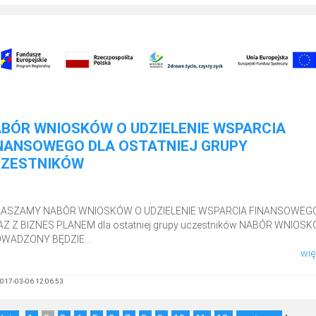
BÓR WNIOSKÓW O UDZIELENIE WSPARCIA
NANSOWEGO DLA OSTATNIEJ GRUPY
CZESTNIKÓW
ASZAMY NABÓR WNIOSKÓW O UDZIELENIE WSPARCIA FINANSOWEG
Z Z BIZNES PLANEM dla ostatniej grupy uczestników NABÓR WNIOS
WADZONY BĘDZIE...
więc
017-03-06 12:06:53