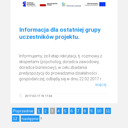
Informacja dla ostatniej grupy
uczestników projektu.
Informujemy, że II etap rekrutacji, tj. rozmowy z
ekspertami (psycholog, doradca zawodowy,
doradca biznesowy), w celu zbadania
predyspozycji do prowadzenia działalności
gospodarczej, odbędą się w dniu 22.02.2017 r...
więcej...
2017-02-17 18:17:44
Poprzednie
1
2
3
4
5
6
7
8
9
10
11
12
następne
!