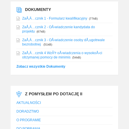
DOKUMENTY
ZaÅ‚Ä…cznik 1 - Formularz kwalifikacyjny
(77kB)
ZaÅ‚Ä…cznik 2 - OÅ›wiadczenie kandydata do
projektu
(67kB)
ZaÅ‚Ä…cznik 3 - OÅ›wiadczenie osoby dÅ‚ugotrwale
bezrobotnej
(51kB)
ZaÅ‚Ä…cznik 4 WzÃ³r oÅ›wiadczenia o wysokoÅ›ci
otrzymanej pomocy de minimis
(54kB)
Zobacz wszystkie Dokumenty
Z POMYSŁEM PO DOTACJĘ II
AKTUALNOŚCI
DORADZTWO
O PROGRAMIE
DO POBRANIA