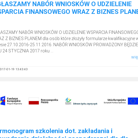
ŁASZAMY NABÓR WNIOSKÓW O UDZIELENIE
PARCIA FINANSOWEGO WRAZ Z BIZNES PLAN
ASZAMY NABÓR WNIOSKÓW O UDZIELENIE WSPARCIA FINANSOWEG
Z Z BIZNES PLANEM dla osób które złożyły formularze kwalifikacyjne 
esie 27.10.2016-25.11.2016. NABÓR WNIOSKÓW PROWADZONY BĘDZI
U 24 STYCZNIA 2017 roku ...
więc
017-01-19 13:43:43
rmonogram szkolenia dot. zakładania i