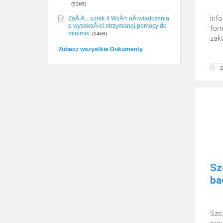
(51kB)
Info
ZaÅ‚Ä…cznik 4 WzÃ³r oÅ›wiadczenia
o wysokoÅ›ci otrzymanej pomocy de
form
minimis
(54kB)
zakw
Zobacz wszystkie Dokumenty
2
Sz
ba
Szc