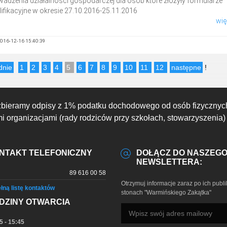
wadzenia działalności gospodarczej dla osób które złożyły formularze
ifikacyjne w okresie 27.10.2016-25.11.2016
więc
016-12-16 15:40:39
dnie
1
2
3
4
5
6
7
8
9
10
11
12
następne
!
zbieramy odpisy z 1% podatku dochodowego od osób fizycznyc
 organizacjami (rady rodziców przy szkołach, stowarzyszenia)
NTAKT TELEFONICZNY
DOŁĄCZ DO NASZEG
NEWSLETTERA:
89 616 00 58
Otrzymuj informacje zaraz po ich publi
łną listę kontaktów
stonach "Warmińskiego Zakątka"
DZINY OTWARCIA
5 - 15:45