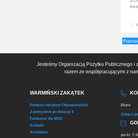
pro
kwal
2
Poprze
Jesteśmy Organizacją Pożytku Publicznego i 
razem ze współpracującymi z nami
WARMIŃSKI ZAKĄTEK
KO
Fundusz Inicjatyw Obywatelskich
Biuro
Z pomysłem po dotację II
Zobacz pe
Fundusze dla NGO
GO
Kontakt
Archiwum
pn-śr: 7:4