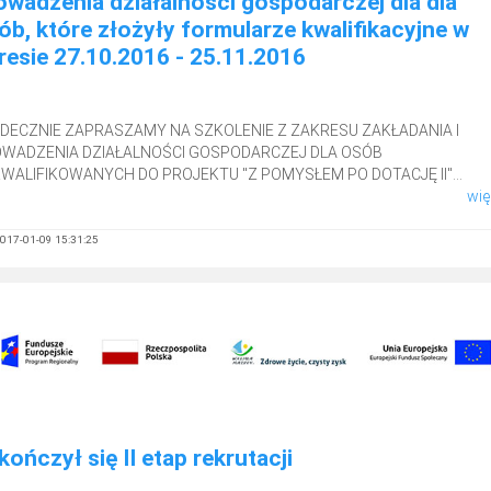
owadzenia działalności gospodarczej dla dla
ób, które złożyły formularze kwalifikacyjne w
resie 27.10.2016 - 25.11.2016
DECZNIE ZAPRASZAMY NA SZKOLENIE Z ZAKRESU ZAKŁADANIA I
WADZENIA DZIAŁALNOŚCI GOSPODARCZEJ DLA OSÓB
WALIFIKOWANYCH DO PROJEKTU "Z POMYSŁEM PO DOTACJĘ II"...
więc
017-01-09 15:31:25
kończył się II etap rekrutacji