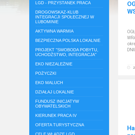
LGD - PRZYSTANEK PRACA
OG
WS
DROGOWSKAZ-KLUB
INTEGRACJI SPOŁECZNEJ W
LUBOMINIE
AKTYWNA WARMIA
OGŁ
WRA
BEZPIECZNA POLSKA LOKALNIE
okr
PROJEKT "SWOBODA POBYTU,
DNI
UCHODŹSTWO, INTEGRACJA"
EKO NIEZALEŻNIE
2
POŻYCZKI
EKO MALUCH
DZIAŁAJ LOKALNIE
FUNDUSZ INICJATYW
OBYWATELSKICH
KIERUNEK PRACA IV
OFERTA TURYSTYCZNA
Ha
CELE WŁADZE LGD