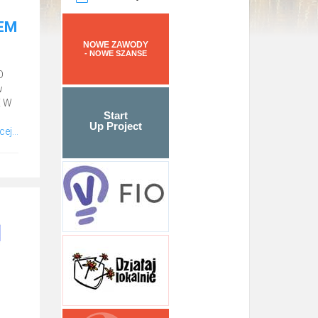
EM
NOWE ZAWODY
- NOWE SZANSE
O
w
E W
Start
Up Project
ej...