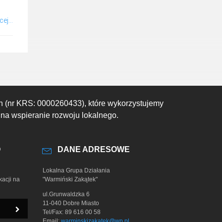
ej...
h (nr KRS: 0000260433), które wykorzystujemy
 na wspieranie rozwoju lokalnego.
O
DANE ADRESOWE
Lokalna Grupa Działania
kacji na
"Warmiński Zakątek"
ul.Grunwaldzka 6
11-040 Dobre Miasto
Tel/Fax: 89 616 00 58
Email:
warminskizakatek@wp.pl