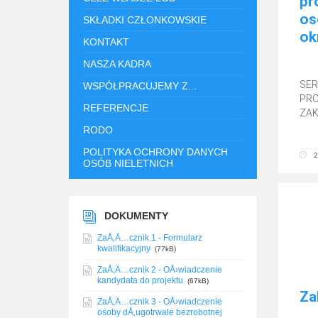
pr
os
SKŁADKI CZŁONKOWSKIE
ok
KONTAKT
NASZA KADRA
SER
WSPÓŁPRACUJEMY Z...
PRO
REFERENCJE
ZAK
RODO
POLITYKA OCHRONY DANYCH
2
OSÓB NIELETNICH
.
DOKUMENTY
ZaÅ‚Ä…cznik 1 - Formularz
kwalifikacyjny
(77kB)
ZaÅ‚Ä…cznik 2 - OÅ›wiadczenie
kandydata do projektu
(67kB)
Za
ZaÅ‚Ä…cznik 3 - OÅ›wiadczenie
osoby dÅ‚ugotrwale bezrobotnej