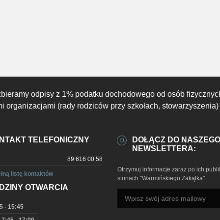
zbieramy odpisy z 1% podatku dochodowego od osób fizycznyc
 organizacjami (rady rodziców przy szkołach, stowarzyszenia)
NTAKT TELEFONICZNY
DOŁĄCZ DO NASZEG
NEWSLETTERA:
89 616 00 58
Otrzymuj informacje zaraz po ich publi
łną listę kontaktów
stonach "Warmińskiego Zakątka"
DZINY OTWARCIA
5 - 15:45