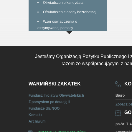
Oświadczenie kandydata
Oświadczenie osoby bezrobotnej
Wzór oświadczenia o
otrzymywanej pomocy
Jesteśmy Organizacją Pożytku Publicznego i 
razem ze współpracującymi z nami
WARMIŃSKI ZAKĄTEK
KO
Fundusz Inicjatyw Obywatelskich
Biuro
Z pomysłem po dotację II
Zobacz pe
Fundusze dla NGO
GO
Kontakt
Archiwum
pn-śr: 7:4