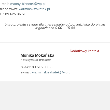
e-mail:
wlasny-biznes4@wp.pl
strona www:
warminskizakatek.pl
tel.: 89 625 36 51
biuro projektu czynne dla interesantów od poniedziałku do piątku
w godzinach:9.00 – 15.00
Dodatkowy kontakt
Monika Mokańska
Koordynator projektu
tel/fax: 89 616 00 58
e-mail:
warminskizakatek@wp.pl