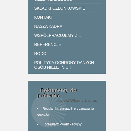
SKŁADKI CZŁONKOWSKIE
KONTAKT
NASZA KADRA
WSPÓŁPRACUJEMY Z...
REFERENCJE
RODO
POLITYKA OCHRONY DANYCH
OSÓB NIELETNICH
.
Dokumenty do
pobrania
projekt Własny Biznes
Regulamin rekrutacji i przyznawania
środków
Formularz kwalifikacyjny