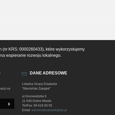
h (nr KRS: 0000260433), które wykorzystujemy
 na wspieranie rozwoju lokalnego.
O
DANE ADRESOWE
Lokalna Grupa Działania
kacji na
"Warmiński Zakątek"
ul.Grunwaldzka 6
11-040 Dobre Miasto
Tel/Fax: 89 616 00 58
Email:
warminskizakatek@wp.pl