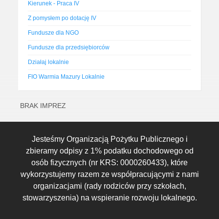
Kierunek - Praca IV
Z pomysłem po dotację IV
Fundusze dla NGO
Fundusze dla przedsiębiorców
Działaj lokalnie
FIO Warmia Mazury Lokalnie
BRAK IMPREZ
Jesteśmy Organizacją Pożytku Publicznego i
zbieramy odpisy z 1% podatku dochodowego od
osób fizycznych (nr KRS: 0000260433), które
wykorzystujemy razem ze współpracującymi z nami
organizacjami (rady rodziców przy szkołach,
stowarzyszenia) na wspieranie rozwoju lokalnego.