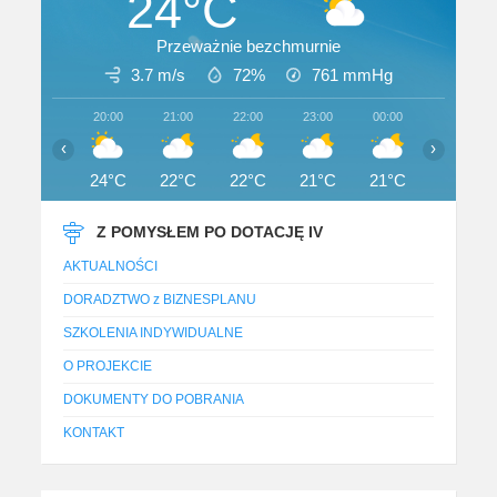
24°C
Przeważnie bezchmurnie
3.7 m/s
72%
761
mmHg
20:00
21:00
22:00
23:00
00:00
01:00
‹
›
24°C
22°C
22°C
21°C
21°C
20°C
Z POMYSŁEM PO DOTACJĘ IV
AKTUALNOŚCI
DORADZTWO z BIZNESPLANU
SZKOLENIA INDYWIDUALNE
O PROJEKCIE
DOKUMENTY DO POBRANIA
KONTAKT