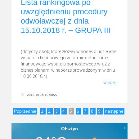
Lista rankingowa po
uwzględnieniu procedury
odwoławczej z dnia
15.10.2018 r. – GRUPA III
(dotyczy osób, które złożyły wniosek o udzielenie
wsparcia finansowego w formie dotacji oraz
finansowego wsparcia pomostowego wraz z
biznes planami w naborze prowadzonym w dniu
10.09.2018 r.)
więcej...
2018-10-15 10:08:27
Poprzednie
1
2
3
4
5
6
7
8
9
następne
Olsztyn