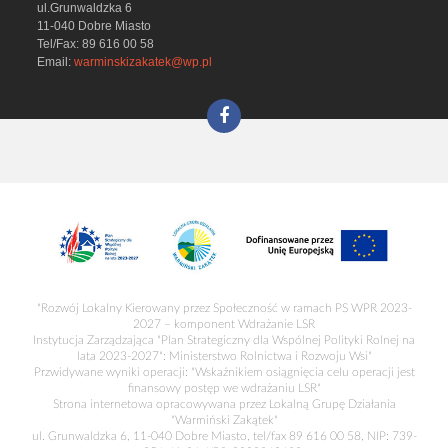
ul.Grunwaldzka 6
11-040 Dobre Miasto
Tel/Fax: 89 616 00 58
Email:
warminskizakatek@wp.pl
"Rozwój Lokalny Kierowany przez Społeczność w ramach PS WPR 2023-
2027 – komponent Wdrażanie LSR
Instytucja Zarządzająca "Plan Strategiczny dla Wspólnej Polityki Rolnej na
lata 2023-2027": Ministerstwo Rolnictwa i Rozwoju Wsi"
Przwidywane wyniki operacji: "Wskaźnikiem osiągnięcia celu operacji jest
finansowy postęp we wdrażaniu LSR"
Strona internetowa opracowywana przez Lokalną Grupę Działania
"Warmiński Zakątek"
ul. Grunwaldzka 6, 11-040 Dobre Miasto, tel/fax 89 616 00 58, NIP: 739-