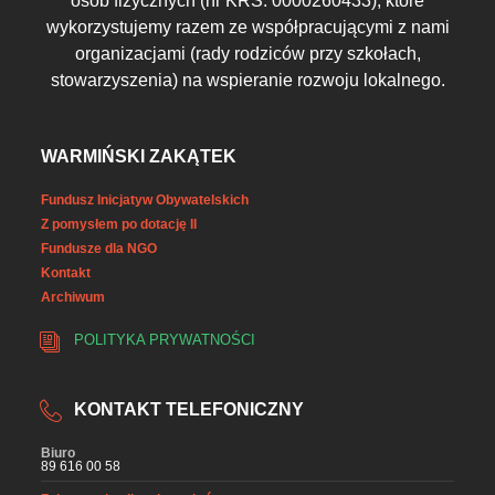
osób fizycznych (nr KRS: 0000260433), które
wykorzystujemy razem ze współpracującymi z nami
organizacjami (rady rodziców przy szkołach,
stowarzyszenia) na wspieranie rozwoju lokalnego.
WARMIŃSKI ZAKĄTEK
Fundusz Inicjatyw Obywatelskich
Z pomysłem po dotację II
Fundusze dla NGO
Kontakt
Archiwum
POLITYKA PRYWATNOŚCI
KONTAKT TELEFONICZNY
Biuro
89 616 00 58