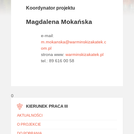
Koordynator projektu
Magdalena Mokańska
e-mail:
m.mokanska@warminskizakatek.c
om.pl
strona www:
warminskizakatek.pl
tel.: 89 616 00 58
0
KIERUNEK PRACA III
AKTUALNOŚCI
O PROJEKCIE
DO POBRANIA