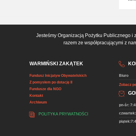
Jesteśmy Organizacją Pożytku Publicznego i 
razem ze współpracującymi z nami
WARMIŃSKI ZAKĄTEK
KO
Fundusz Inicjatyw Obywatelskich
Biuro
Z pomysłem po dotację II
Zobacz pe
Fundusze dla NGO
GO
Kontakt
Archiwum
pn-śr: 7:4
czwartek:
POLITYKA PRYWATNOŚCI
piątek:7:4