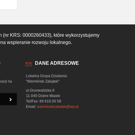
h (nr KRS: 0000260433), które wykorzystujemy
 na wspieranie rozwoju lokalnego.
O
DANE ADRESOWE
Lokalna Grupa Działania
kacji na
"Warmiński Zakątek"
ul.Grunwaldzka 6
11-040 Dobre Miasto
Tel/Fax: 89 616 00 58
Email:
warminskizakatek@wp.pl