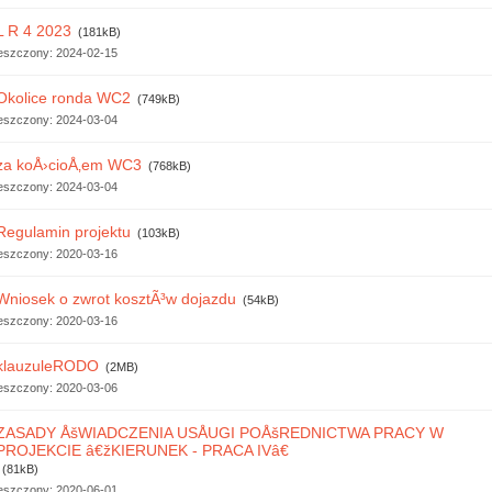
L R 4 2023
(181kB)
eszczony:
2024-02-15
Okolice ronda WC2
(749kB)
eszczony:
2024-03-04
za koÅ›cioÅ‚em WC3
(768kB)
eszczony:
2024-03-04
Regulamin projektu
(103kB)
eszczony:
2020-03-16
Wniosek o zwrot kosztÃ³w dojazdu
(54kB)
eszczony:
2020-03-16
klauzuleRODO
(2MB)
eszczony:
2020-03-06
ZASADY ÅšWIADCZENIA USÅUGI POÅšREDNICTWA PRACY W
PROJEKCIE â€žKIERUNEK - PRACA IVâ€
(81kB)
eszczony:
2020-06-01