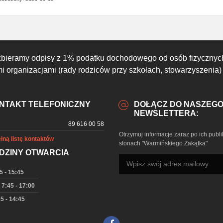
zbieramy odpisy z 1% podatku dochodowego od osób fizycznyc
 organizacjami (rady rodziców przy szkołach, stowarzyszenia)
NTAKT TELEFONICZNY
DOŁĄCZ DO NASZEG
NEWSLETTERA:
89 616 00 58
Otrzymuj informacje zaraz po ich publi
łną listę kontaktów
stonach "Warmińskiego Zakątka"
DZINY OTWARCIA
5 - 15:45
 7:45 - 17:00
5 - 14:45