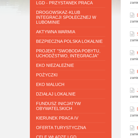
LGD - PRZYSTANEK PRACA
zami
DROGOWSKAZ-KLUB
INTEGRACJI SPOŁECZNEJ W
zami
LUBOMINIE
AKTYWNA WARMIA
zami
BEZPIECZNA POLSKA LOKALNIE
PROJEKT "SWOBODA POBYTU,
UCHODŹSTWO, INTEGRACJA"
zami
EKO NIEZALEŻNIE
POŻYCZKI
zami
EKO MALUCH
DZIAŁAJ LOKALNIE
zami
FUNDUSZ INICJATYW
OBYWATELSKICH
zami
KIERUNEK PRACA IV
OFERTA TURYSTYCZNA
zami
CELE WŁADZE LGD