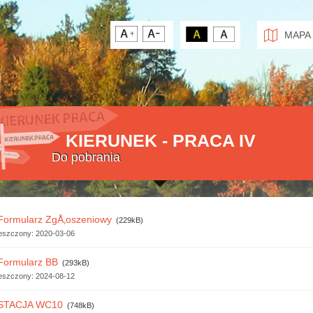
MAPA
KIERUNEK - PRACA IV
Do pobrania
Formularz ZgÅ‚oszeniowy
(229kB)
eszczony:
2020-03-06
Formularz BB
(293kB)
eszczony:
2024-08-12
STACJA WC10
(748kB)