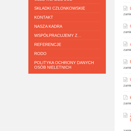
SKŁADKI CZŁONKOWSKIE
zami
KONTAKT
NASZA KADRA
zami
WSPÓŁPRACUJEMY Z...
REFERENCJE
zami
RODO
POLITYKA OCHRONY DANYCH
OSÓB NIELETNICH
zami
.
zami
zami
zami