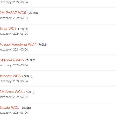
eszczony:
2024-03-04
DM PASAZ WC9
(760kB)
eszczony:
2024-03-04
Straz WC8
(746kB)
eszczony:
2024-03-04
Kosciol Faustyna WC7
(769kB)
eszczony:
2024-03-04
Biblioteka WC6
(745kB)
eszczony:
2024-03-04
Jelonek WC5
(749kB)
eszczony:
2024-03-04
DM Amst WC4
(753kB)
eszczony:
2024-03-04
Baszta WC1
(752kB)
eszczony:
2024-03-04