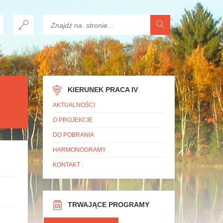
-
.
KIERUNEK PRACA IV
AKTUALNOŚCI
O PROJEKCIE
DO POBRANIA
HARMONOGRAMY
KONTAKT
.
TRWAJĄCE PROGRAMY