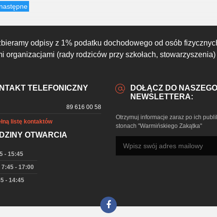
następne
zbieramy odpisy z 1% podatku dochodowego od osób fizycznyc
 organizacjami (rady rodziców przy szkołach, stowarzyszenia)
NTAKT TELEFONICZNY
DOŁĄCZ DO NASZEG
NEWSLETTERA:
89 616 00 58
Otrzymuj informacje zaraz po ich publi
łną listę kontaktów
stonach "Warmińskiego Zakątka"
DZINY OTWARCIA
5 - 15:45
 7:45 - 17:00
5 - 14:45