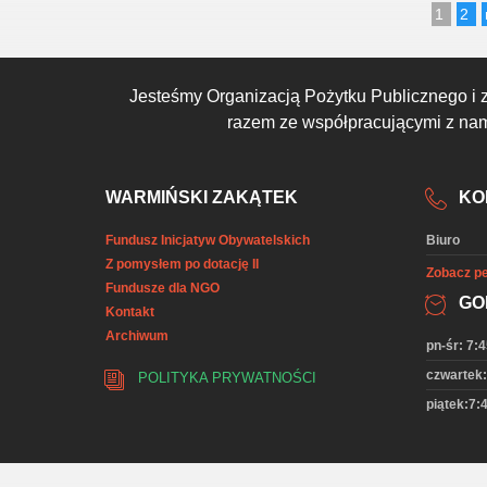
1
2
Jesteśmy Organizacją Pożytku Publicznego i 
razem ze współpracującymi z nami
WARMIŃSKI ZAKĄTEK
KO
Fundusz Inicjatyw Obywatelskich
Biuro
Z pomysłem po dotację II
Zobacz pe
Fundusze dla NGO
GO
Kontakt
Archiwum
pn-śr: 7:4
czwartek:
POLITYKA PRYWATNOŚCI
piątek:7:4