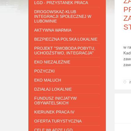
Z
LGD - PRZYSTANEK PRACA
P
DROGOWSKAZ-KLUB
INTEGRACJI SPOŁECZNEJ W
Z
LUBOMINIE
ST
AKTYWNA WARMIA
BEZPIECZNA POLSKA LOKALNIE
w r
PROJEKT "SWOBODA POBYTU,
UCHODŹSTWO, INTEGRACJA"
Kadr
zaw
EKO NIEZALEŻNIE
zaw
POŻYCZKI
EKO MALUCH
2
DZIAŁAJ LOKALNIE
FUNDUSZ INICJATYW
OBYWATELSKICH
KIERUNEK PRACA IV
OFERTA TURYSTYCZNA
CELE WŁADZE LGD