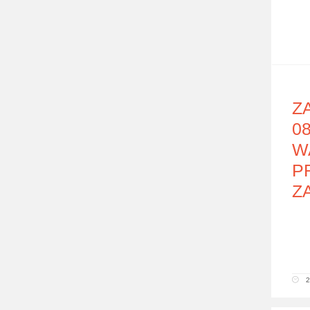
Z
0
W
P
Z
2