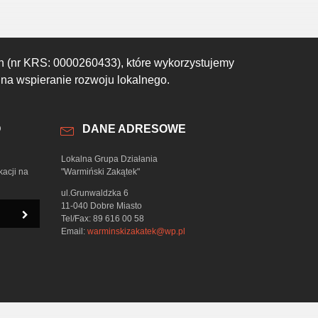
h (nr KRS: 0000260433), które wykorzystujemy
 na wspieranie rozwoju lokalnego.
O
DANE ADRESOWE
Lokalna Grupa Działania
kacji na
"Warmiński Zakątek"
ul.Grunwaldzka 6
11-040 Dobre Miasto
Tel/Fax: 89 616 00 58
Email:
warminskizakatek@wp.pl