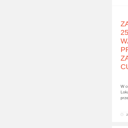
Z
2
W
P
Z
C
W c
Lok
prze
2