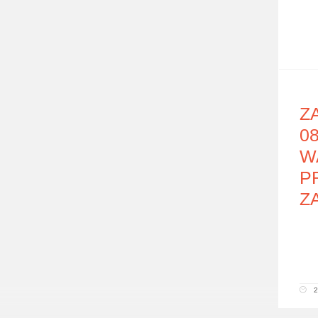
Z
0
W
P
Z
2