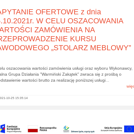
10:00
11:00
12:00
13:00
14:00
15:00
16:00
APYTANIE OFERTOWE z dnia
5.10.2021r. W CELU OSZACOWANIA
18°C
19°C
19°C
20°C
21°C
21°C
21°C
ARTOŚCI ZAMÓWIENIA NA
RZEPROWADZENIE KURSU
AWODOWEGO „STOLARZ MEBLOWY”
elu oszacowania wartości zamówienia usługi oraz wyboru Wykonawcy,
alna Grupa Działania "Warmiński Zakątek" zwraca się z prośbą o
dstawienie wartości brutto za realizację poniższej usługi...
więc
021-10-25 15:35:14