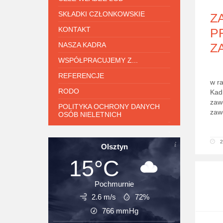
SKŁADKI CZŁONKOWSKIE
Z
KONTAKT
P
Z
NASZA KADRA
WSPÓŁPRACUJEMY Z...
REFERENCJE
w r
RODO
Kadr
zaw
POLITYKA OCHRONY DANYCH
zaw
OSÓB NIELETNICH
.
2
Olsztyn
15°C
Pochmurnie
2.6 m/s
72%
766
mmHg