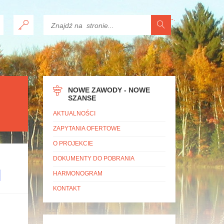
-
.
NOWE ZAWODY - NOWE
SZANSE
AKTUALNOŚCI
ZAPYTANIA OFERTOWE
O PROJEKCIE
DOKUMENTY DO POBRANIA
HARMONOGRAM
KONTAKT