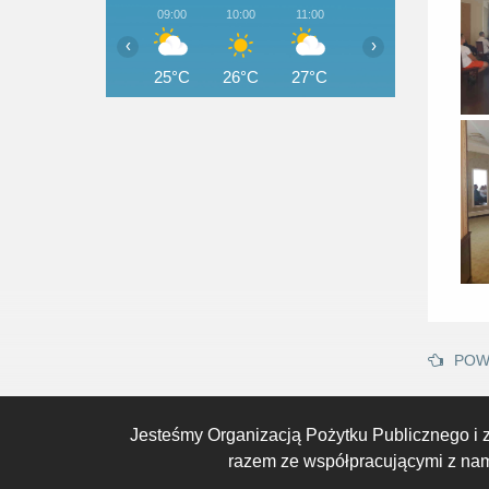
09:00
10:00
11:00
12:00
13:00
‹
›
25°C
26°C
27°C
28°C
29°C
POW
Jesteśmy Organizacją Pożytku Publicznego i 
razem ze współpracującymi z nami