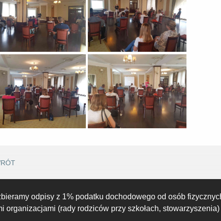
14:00
15:00
16:00
17:00
18:00
19:00
20:00
29°C
29°C
26°C
26°C
25°C
24°C
23°C
RÓT
zbieramy odpisy z 1% podatku dochodowego od osób fizycznyc
 organizacjami (rady rodziców przy szkołach, stowarzyszenia)