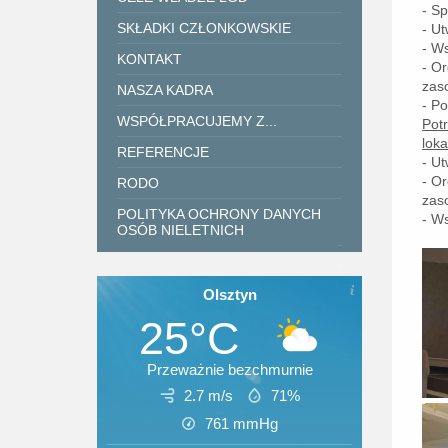
- S
SKŁADKI CZŁONKOWSKIE
- U
- W
KONTAKT
- O
zas
NASZA KADRA
- P
WSPÓŁPRACUJEMY Z...
Pot
lok
REFERENCJE
- U
- O
RODO
zas
POLITYKA OCHRONY DANYCH
- W
OSÓB NIELETNICH
.
Olsztyn
25°C
Przeważnie bezchmurnie
2.7 m/s
71%
761
mmHg