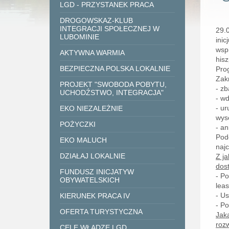
LGD - PRZYSTANEK PRACA
DROGOWSKAZ-KLUB
INTEGRACJI SPOŁECZNEJ W
29.
LUBOMINIE
ini
wsp
AKTYWNA WARMIA
hisz
BEZPIECZNA POLSKA LOKALNIE
Pro
Zak
PROJEKT "SWOBODA POBYTU,
- z
UCHODŹSTWO, INTEGRACJA"
- w
- ur
EKO NIEZALEŻNIE
wyso
POŻYCZKI
- a
Pod
EKO MALUCH
najc
DZIAŁAJ LOKALNIE
Z ja
dost
FUNDUSZ INICJATYW
- P
OBYWATELSKICH
leas
- U
KIERUNEK PRACA IV
- P
OFERTA TURYSTYCZNA
Jak
rozw
CELE WŁADZE LGD