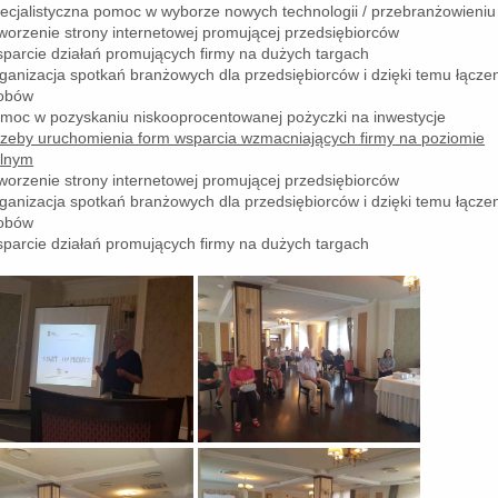
pecjalistyczna pomoc w wyborze nowych technologii / przebranżowieniu
tworzenie strony internetowej promującej przedsiębiorców
sparcie działań promujących firmy na dużych targach
rganizacja spotkań branżowych dla przedsiębiorców i dzięki temu łącze
obów
omoc w pozyskaniu niskooprocentowanej pożyczki na inwestycje
rzeby uruchomienia form wsparcia wzmacniających firmy na poziomie
alnym
tworzenie strony internetowej promującej przedsiębiorców
rganizacja spotkań branżowych dla przedsiębiorców i dzięki temu łącze
obów
sparcie działań promujących firmy na dużych targach