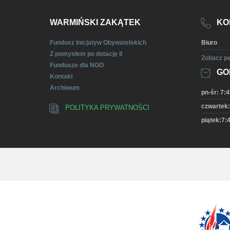
WARMIŃSKI ZAKĄTEK
KO
Fundusz Inicjatyw Obywatelskich
Biuro
Z pomysłem po dotację II
Zobacz pe
Fundusze dla NGO
GO
Kontakt
Archiwum
pn-śr: 7:4
czwartek:
POLITYKA PRYWATNOŚCI
piątek:7:4