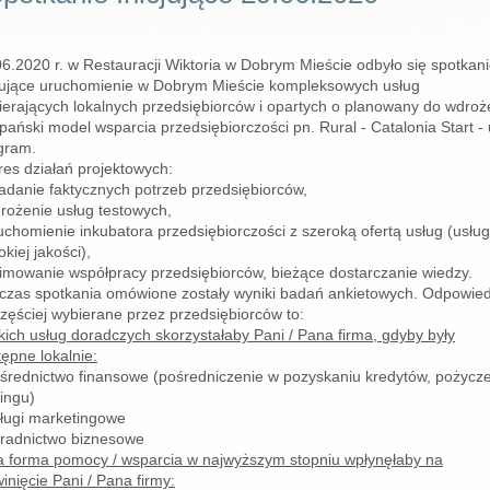
06.2020 r. w Restauracji Wiktoria w Dobrym Mieście odbyło się spotkan
cjujące uruchomienie w Dobrym Mieście kompleksowych usług
ierających lokalnych przedsiębiorców i opartych o planowany do wdroż
pański model wsparcia przedsiębiorczości pn. Rural - Catalonia Start -
gram.
res działań projektowych:
badanie faktycznych potrzeb przedsiębiorców,
drożenie usług testowych,
uchomienie inkubatora przedsiębiorczości z szeroką ofertą usług (usług
kiej jakości),
nimowanie współpracy przedsiębiorców, bieżące dostarczanie wiedzy.
czas spotkania omówione zostały wyniki badań ankietowych. Odpowied
zęściej wybierane przez przedsiębiorców to:
kich usług doradczych skorzystałaby Pani / Pana firma, gdyby były
ępne lokalnie:
ośrednictwo finansowe (pośredniczenie w pozyskaniu kredytów, pożycze
ingu)
sługi marketingowe
oradnictwo biznesowe
a forma pomocy / wsparcia w najwyższym stopniu wpłynęłaby na
inięcie Pani / Pana firmy: