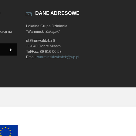
O
DANE ADRESOWE
Lokalna Grupa Działania
kacji na
"Warmiński Zakątek"
ul.Grunwaldzka 6
11-040 Dobre Miasto
Tel/Fax: 89 616 00 58
Email:
warminskizakatek@wp.pl