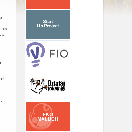
ie
Start
Up Project
enia
 up
i
zi
k,
EKO
MALUCH