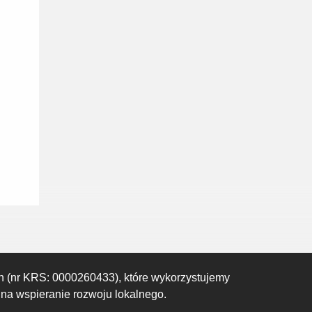
21:00
22:00
23:00
00:00
01:00
02:00
03:00
22°C
22°C
21°C
20°C
20°C
19°C
19°C
h (nr KRS: 0000260433), które wykorzystujemy
 na wspieranie rozwoju lokalnego.