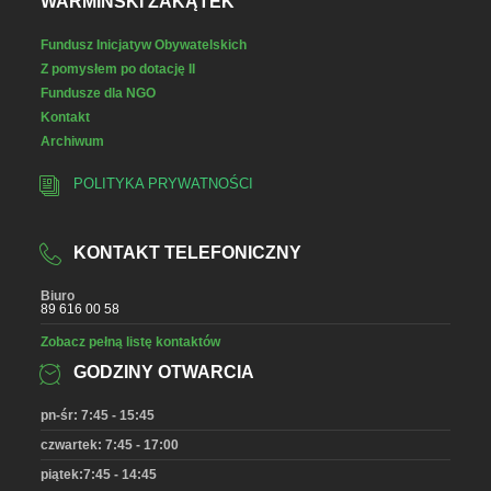
WARMIŃSKI ZAKĄTEK
Fundusz Inicjatyw Obywatelskich
Z pomysłem po dotację II
Fundusze dla NGO
Kontakt
Archiwum
POLITYKA PRYWATNOŚCI
KONTAKT TELEFONICZNY
Biuro
89 616 00 58
Zobacz pełną listę kontaktów
GODZINY OTWARCIA
pn-śr: 7:45 - 15:45
czwartek: 7:45 - 17:00
piątek:7:45 - 14:45