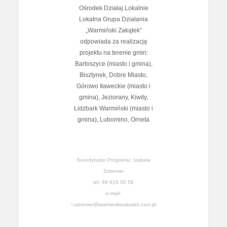
Ośrodek Działaj Lokalnie
Lokalna Grupa Działania
„Warmiński Zakątek”
odpowiada za realizację
projektu na terenie gmin:
Bartoszyce (miasto i gmina),
Bisztynek, Dobre Miasto,
Górowo Iławeckie (miasto i
gmina), Jeziorany, Kiwity,
Lidzbark Warmiński (miasto i
gmina), Lubomino, Orneta
Koordynator Programu: Izabela
Sztremer
tel. 89 616 00 58
e-mail:
i.sztremer@warminskizakatek.com.pl