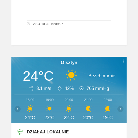
2024-10-30 19:09:36
Olsztyn
24°C
Bezchmurnie
3.1 m/s
42%
765
mmHg
18:00
19:00
20:00
21:00
22:00
23:00
‹
›
24°C
23°C
22°C
20°C
19°C
18°C
DZIAŁAJ LOKALNIE