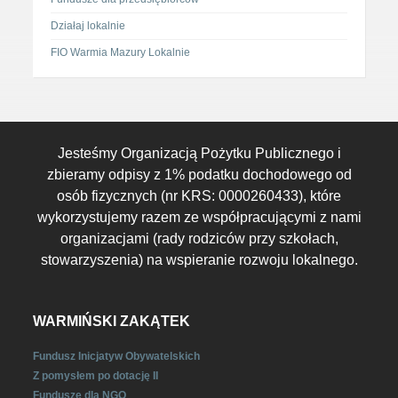
Działaj lokalnie
FIO Warmia Mazury Lokalnie
Jesteśmy Organizacją Pożytku Publicznego i
zbieramy odpisy z 1% podatku dochodowego od
osób fizycznych (nr KRS: 0000260433), które
wykorzystujemy razem ze współpracującymi z nami
organizacjami (rady rodziców przy szkołach,
stowarzyszenia) na wspieranie rozwoju lokalnego.
WARMIŃSKI ZAKĄTEK
Fundusz Inicjatyw Obywatelskich
Z pomysłem po dotację II
Fundusze dla NGO