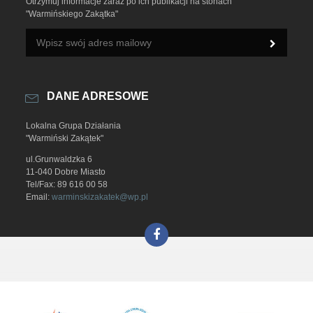
Otrzymuj informacje zaraz po ich publikacji na stonach
"Warmińskiego Zakątka"
DANE ADRESOWE
Lokalna Grupa Działania
"Warmiński Zakątek"
ul.Grunwaldzka 6
11-040 Dobre Miasto
Tel/Fax: 89 616 00 58
Email:
warminskizakatek@wp.pl