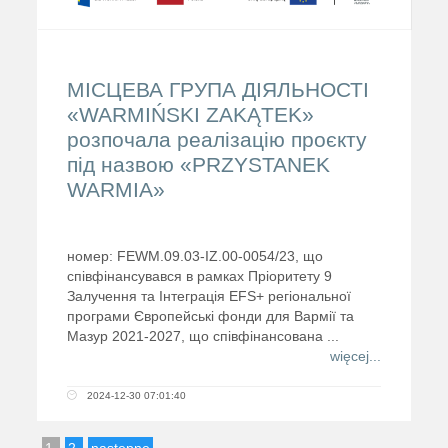
МІСЦЕВА ГРУПА ДІЯЛЬНОСТІ
«WARMIŃSKI ZAKĄTEK»
розпочала реалізацію проєкту
під назвою «PRZYSTANEK
WARMIA»
номер: FEWM.09.03-IZ.00-0054/23, що
співфінансувався в рамках Пріоритету 9
Залучення та Інтеграція EFS+ регіональної
програми Європейські фонди для Вармії та
Мазур 2021-2027, що співфінансована ...
więcej...
2024-12-30 07:01:40
1
2
następne