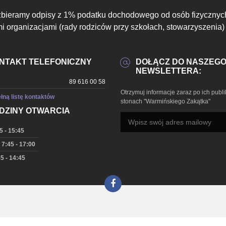
zbieramy odpisy z 1% podatku dochodowego od osób fizycznyc
 organizacjami (rady rodziców przy szkołach, stowarzyszenia)
NTAKT TELEFONICZNY
DOŁĄCZ DO NASZEG
NEWSLETTERA:
89 616 00 58
Otrzymuj informacje zaraz po ich publi
łną listę kontaktów
stonach "Warmińskiego Zakątka"
DZINY OTWARCIA
5 - 15:45
 7:45 - 17:00
5 - 14:45