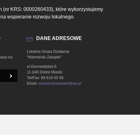
h (nr KRS: 0000260433), które wykorzystujemy
 na wspieranie rozwoju lokalnego.
O
DANE ADRESOWE
Lokalna Grupa Działania
kacji na
"Warmiński Zakątek"
ul.Grunwaldzka 6
11-040 Dobre Miasto
Tel/Fax: 89 616 00 58
Email:
warminskizakatek@wp.pl