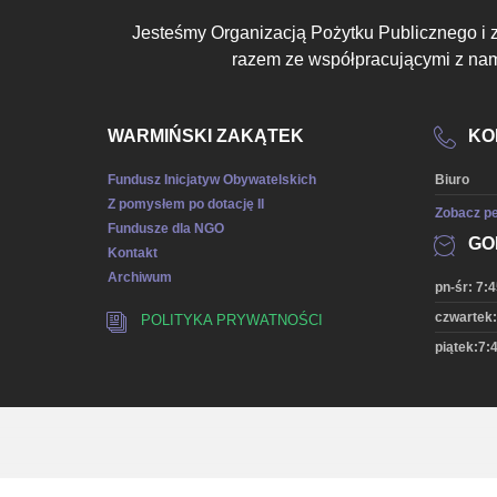
Jesteśmy Organizacją Pożytku Publicznego i 
razem ze współpracującymi z nami
WARMIŃSKI ZAKĄTEK
KO
Fundusz Inicjatyw Obywatelskich
Biuro
Z pomysłem po dotację II
Zobacz pe
Fundusze dla NGO
GO
Kontakt
Archiwum
pn-śr: 7:4
czwartek:
POLITYKA PRYWATNOŚCI
piątek:7:4