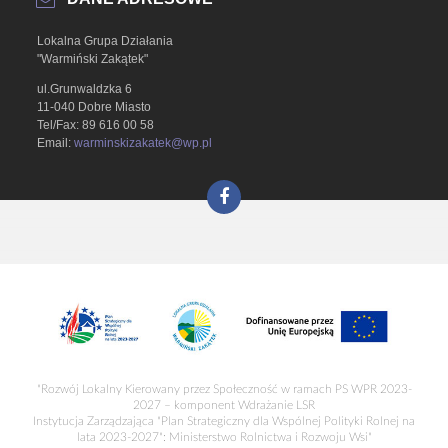
Lokalna Grupa Działania
"Warmiński Zakątek"
ul.Grunwaldzka 6
11-040 Dobre Miasto
Tel/Fax: 89 616 00 58
Email:
warminskizakatek@wp.pl
"Rozwój Lokalny Kierowany przez Społeczność w ramach PS WPR 2023-
2027 – komponent Wdrażanie LSR
Instytucja Zarządzająca "Plan Strategiczny dla Wspólnej Polityki Rolnej na
lata 2023-2027": Ministerstwo Rolnictwa i Rozwoju Wsi"