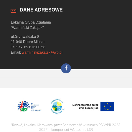
DANE ADRESOWE
Lokalna Grupa Działania
"Warmiński Zakątek"
ul.Grunwaldzka 6
11-040 Dobre Miasto
Tel/Fax: 89 616 00 58
Email:
warminskizakatek@wp.pl
"Rozwój Lokalny Kierowany przez Społeczność w ramach PS WPR 2023-
2027 – komponent Wdrażanie LSR