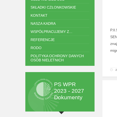
SKŁADKI CZŁONKOWSKIE
KONTAKT
NASZA KADRA
P.I
WSPÓŁPRACUJEMY Z...
SEN
REFERENCJE
znaj
RODO
mig
POLITYKA OCHRONY DANYCH
OSÓB NIELETNICH
.
2
PS WPR
2023 - 2027
Dokumenty