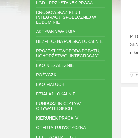
LGD - PRZYSTANEK PRACA
DROGOWSKAZ-KLUB
INTEGRACJI SPOŁECZNEJ W
LUBOMINIE
AKTYWNA WARMIA
P.I
BEZPIECZNA POLSKA LOKALNIE
SEN
PROJEKT "SWOBODA POBYTU,
mło
UCHODŹSTWO, INTEGRACJA"
EKO NIEZALEŻNIE
POŻYCZKI
2
EKO MALUCH
DZIAŁAJ LOKALNIE
FUNDUSZ INICJATYW
OBYWATELSKICH
KIERUNEK PRACA IV
OFERTA TURYSTYCZNA
CELE WŁADZE LGD