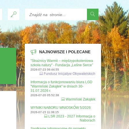
-
.
NAJNOWSZE I POLECANE
"Strażnicy Warmii – międzypokoleniowa
szkoła natury" - Fundacja „Leśne Serce”
2026-07-23 06:44:55
Fundusz Inicjatyw Obywatelskich
Informacja o funkcjonowaniu biura LGD
"Warmiński Zakątek" w dniach 30-
31.07.2026 r.
2026-07-20 05:52:38
Warmiński Zakątek
WYNIKI NABORU WNIOSKÓW 5/2026
2026-07-15 11:38:15
LSR 2023 - 2027 Informacja o
Naborach
Spotkanie informacyjne do projektu