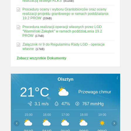
realizacją strategii RLKS
(411kB)
Procedury oceny i wyboru Grantobiorców oraz oceny
realizacji projektu grantowego w ramach poddziałania
19.2 PROW
(33kB)
Procedura realizacji operacji własnych przez LGD
"Warmiński Zakątek" w ramach poddziaŁania 19.2
PROW
(17kB)
Załącznik nr 9 do Regulaminu Rady LGD - operacje
własne
(17kB)
Zobacz wszystkie Dokumenty
Olsztyn
21°C
Przewaga chmur
3.1 m/s
47%
767
mmHg
15:00
16:00
17:00
18:00
19:00
20:00
‹
›