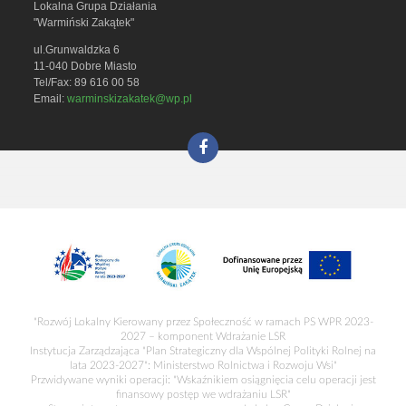
Lokalna Grupa Działania
"Warmiński Zakątek"
ul.Grunwaldzka 6
11-040 Dobre Miasto
Tel/Fax: 89 616 00 58
Email:
warminskizakatek@wp.pl
"Rozwój Lokalny Kierowany przez Społeczność w ramach PS WPR 2023-
2027 – komponent Wdrażanie LSR
Instytucja Zarządzająca "Plan Strategiczny dla Wspólnej Polityki Rolnej na
lata 2023-2027": Ministerstwo Rolnictwa i Rozwoju Wsi"
Przwidywane wyniki operacji: "Wskaźnikiem osiągnięcia celu operacji jest
finansowy postęp we wdrażaniu LSR"