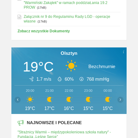
"Warmiński Zakątek" w ramach poddziaŁania 19.2
PROW
(17kB)
Załącznik nr 9 do Regulaminu Rady LGD - operacje
własne
(17kB)
Zobacz wszystkie Dokumenty
Olsztyn
19°C
Bezchmurnie
1.7 m/s
60%
768
mmHg
20:00
21:00
22:00
23:00
00:00
01:00
‹
›
19°C
17°C
16°C
15°C
15°C
14°C
NAJNOWSZE I POLECANE
"Strażnicy Warmii – międzypokoleniowa szkoła natury" -
Fundacja „Leśne Serce”