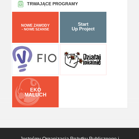
TRWAJĄCE PROGRAMY
Start
NOWE ZAWODY
Up Project
- NOWE SZANSE
EKO
MALUCH
Jesteśmy Organizacją Pożytku Publicznego i