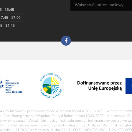
5 - 15:45
 7:45 - 17:00
5 - 14:45
okalny Kierowany przez Społeczność w ramach PS WPR 2023-2027 – komponent Wdr
a "Plan Strategiczny dla Wspólnej Polityki Rolnej na lata 2023-2027": Ministerstwo R
 wyniki operacji: "Wskaźnikiem osiągnięcia celu operacji jest finansowy postęp we wd
Strona internetowa opracowywana przez Lokalną Grupę Działania "Warmiński Zakątek
waldzka 6, 11-040 Dobre Miasto, tel/fax 89 616 00 58, NIP: 739-356-61-26, KRS: 00