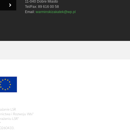
11-040 Dobre Miasto
Tel/Fax: 89 616 00 58
Email:
warminskizakatek@wp.pl
ażanie LSR
olnictwa i Rozwoju Wsi"
rażaniu LSR"
"
00260433.