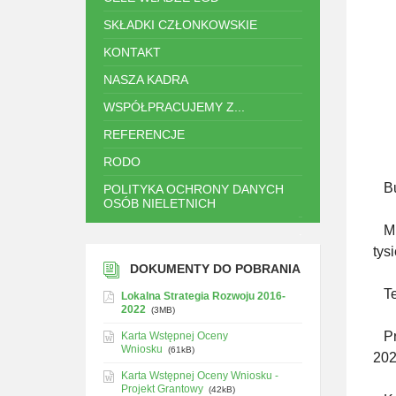
SKŁADKI CZŁONKOWSKIE
KONTAKT
NASZA KADRA
WSPÓŁPRACUJEMY Z...
REFERENCJE
RODO
Bud
POLITYKA OCHRONY DANYCH
OSÓB NIELETNICH
Min
.
tys
DOKUMENTY DO POBRANIA
Ter
Lokalna Strategia Rozwoju 2016-
2022
(3MB)
Pro
Karta Wstępnej Oceny
Wniosku
(61kB)
202
Karta Wstępnej Oceny Wniosku -
Projekt Grantowy
(42kB)