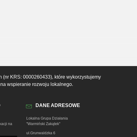
02:00
03:00
04:00
05:00
06:00
07:00
08:00
17°C
17°C
16°C
16°C
16°C
17°C
19°C
h (nr KRS: 0000260433), które wykorzystujemy
 na wspieranie rozwoju lokalnego.
O
DANE ADRESOWE
Lokalna Grupa Działania
kacji na
"Warmiński Zakątek"
ul.Grunwaldzka 6