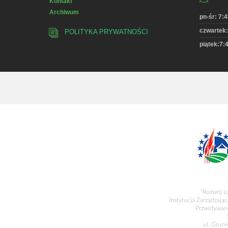
Kontakt
Archiwum
pn-śr: 7:4
czwartek:
POLITYKA PRYWATNOŚCI
piątek:7:4
"Rozwój L
Instytucja Zarządzając
Przwidywane
ul. Grun