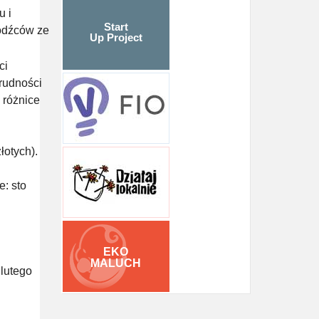
u i
Start
hodźców ze
Up Project
ci
trudności
 różnice
łotych).
: sto
EKO
MALUCH
lutego