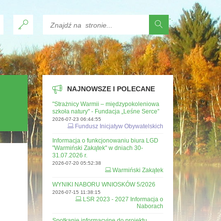
-
.
NAJNOWSZE I POLECANE
"Strażnicy Warmii – międzypokoleniowa
szkoła natury" - Fundacja „Leśne Serce”
2026-07-23 06:44:55
Fundusz Inicjatyw Obywatelskich
Informacja o funkcjonowaniu biura LGD
"Warmiński Zakątek" w dniach 30-
31.07.2026 r.
2026-07-20 05:52:38
Warmiński Zakątek
WYNIKI NABORU WNIOSKÓW 5/2026
2026-07-15 11:38:15
LSR 2023 - 2027 Informacja o
Naborach
Spotkanie informacyjne do projektu