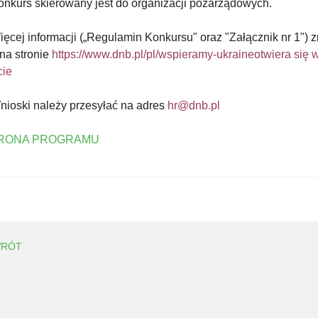
kurs skierowany jest do organizacji pozarządowych.
cej informacji („Regulamin Konkursu" oraz "Załącznik nr 1") z
 na stronie
https://www.dnb.pl/pl/wspieramy-ukraineotwiera się 
cie
oski należy przesyłać na adres
hr@dnb.pl
RONA PROGRAMU
RÓT