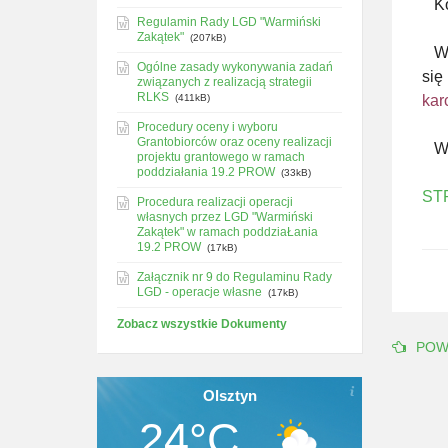
Kon
Regulamin Rady LGD "Warmiński
Zakątek"
(207kB)
Wię
Ogólne zasady wykonywania zadań
się
związanych z realizacją strategii
RLKS
(411kB)
kar
Procedury oceny i wyboru
Grantobiorców oraz oceny realizacji
Wni
projektu grantowego w ramach
poddziałania 19.2 PROW
(33kB)
ST
Procedura realizacji operacji
własnych przez LGD "Warmiński
Zakątek" w ramach poddziaŁania
19.2 PROW
(17kB)
Załącznik nr 9 do Regulaminu Rady
LGD - operacje własne
(17kB)
Zobacz wszystkie Dokumenty
POW
Olsztyn
24°C