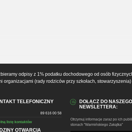
19:00
20:00
21:00
22:00
23:00
00:00
01:00
23°C
22°C
20°C
19°C
18°C
18°C
17°C
zbieramy odpisy z 1% podatku dochodowego od osób fizycznyc
 organizacjami (rady rodziców przy szkołach, stowarzyszenia)
NTAKT TELEFONICZNY
DOŁĄCZ DO NASZEG
NEWSLETTERA:
89 616 00 58
Otrzymuj informacje zaraz po ich publi
łną listę kontaktów
stonach "Warmińskiego Zakątka"
DZINY OTWARCIA