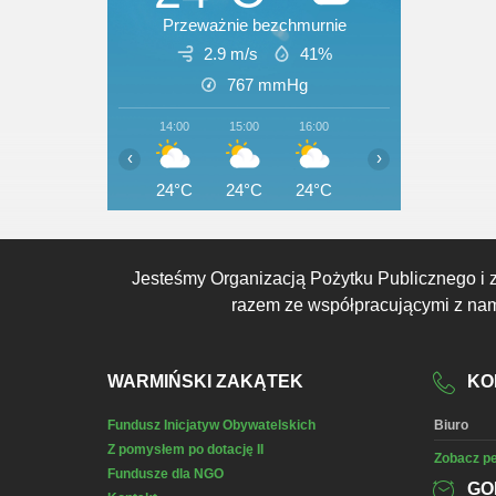
Przeważnie bezchmurnie
2.9 m/s
41%
767
mmHg
14:00
15:00
16:00
17:00
18:00
‹
›
24°C
24°C
24°C
24°C
24°C
Jesteśmy Organizacją Pożytku Publicznego i 
razem ze współpracującymi z nami
WARMIŃSKI ZAKĄTEK
KO
Fundusz Inicjatyw Obywatelskich
Biuro
Z pomysłem po dotację II
Zobacz pe
Fundusze dla NGO
GO