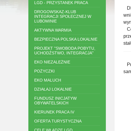
LGD - PRZYSTANEK PRACA
DNB
DROGOWSKAZ-KLUB
wni
INTEGRACJI SPOŁECZNEJ W
LUBOMINIE
wyn
Cel
AKTYWNA WARMIA
prz
BEZPIECZNA POLSKA LOKALNIE
sta
PROJEKT "SWOBODA POBYTU,
UCHODŹSTWO, INTEGRACJA"
EKO NIEZALEŻNIE
Pro
POŻYCZKI
sam
EKO MALUCH
DZIAŁAJ LOKALNIE
FUNDUSZ INICJATYW
OBYWATELSKICH
KIERUNEK PRACA IV
OFERTA TURYSTYCZNA
CELE WŁADZE LGD